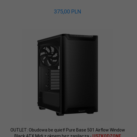
375,
00
PLN
OUTLET: Obudowa be quiet! Pure Base 501 Airflow Window
Black ATX Midi z oknem bez zasilacza -
USZKODZONE