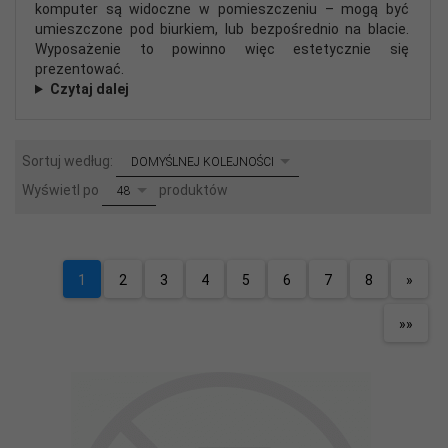
komputer są widoczne w pomieszczeniu – mogą być
umieszczone pod biurkiem, lub bezpośrednio na blacie.
Wyposażenie to powinno więc estetycznie się
prezentować.
Czytaj dalej
sort
Sortuj według:
DOMYŚLNEJ KOLEJNOŚCI
pop
Wyświetl po
produktów
48
1
2
3
4
5
6
7
8
»
»»