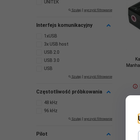
UNITEK
|
Szukaj
wyczyść filtrowanie
Interfejs komunikacyjny
1xUSB
3x USB host
USB 2.0
Ka
USB 3.0
Manhat
USB
|
Szukaj
wyczyść filtrowanie
Częstotliwość próbkowania
48 kHz
96 kHz
|
Szukaj
wyczyść filtrowanie
Pilot