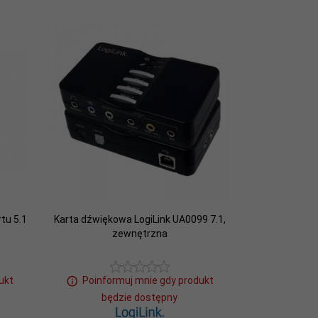
tu 5.1
Karta dźwiękowa LogiLink UA0099 7.1,
zewnętrzna
ukt
Poinformuj mnie gdy produkt
będzie dostępny