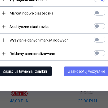
Marketingowe ciasteczka
Analityczne ciasteczka
Wysyłanie danych marketingowych
Reklamy spersonalizowane
 dźwiękowa Unitek Y-247A USB
Karta dźwiękowa 7w1 Savio A
Stereo
Virtual 7.1CH, Plug &amp; Pl
Zapisz ustawienia i zamknij
Zaakceptuj wszystkie
Produkt dostępny!
Poinformuj mnie gdy prod
6 szt.
będzie dostępny
43,
00
PLN
20,
00
PLN