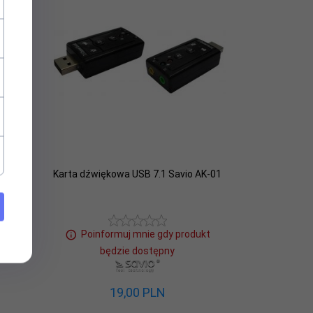
K-08
Karta dźwiękowa USB 7.1 Savio AK-01
ay
ukt
Poinformuj mnie gdy produkt
będzie dostępny
19,
00
PLN