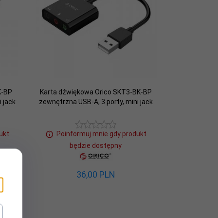
K-BP
Karta dźwiękowa Orico SKT3-BK-BP
 jack
zewnętrzna USB-A, 3 porty, mini jack
ukt
Poinformuj mnie gdy produkt
będzie dostępny
36,
00
PLN