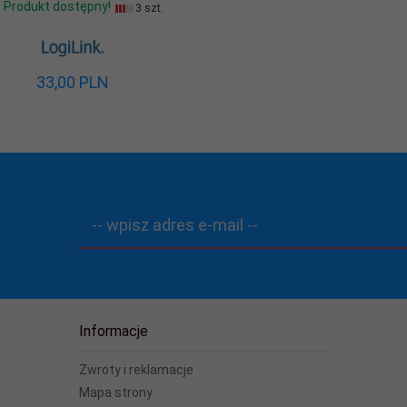
Produkt dostępny!
3 szt.
33,
00
PLN
-- wpisz adres e-mail --
Informacje
Zwroty i reklamacje
Mapa strony