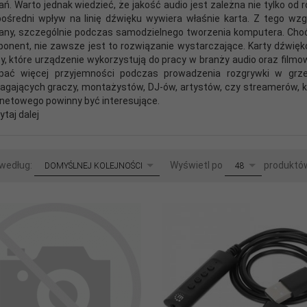
ań. Warto jednak wiedzieć, że jakość audio jest zależna nie tylko o
ośredni wpływ na linię dźwięku wywiera właśnie karta. Z tego wz
any, szczególnie podczas samodzielnego tworzenia komputera. Ch
onent, nie zawsze jest to rozwiązanie wystarczające. Karty dźwi
y, które urządzenie wykorzystują do pracy w branży audio oraz film
pać więcej przyjemności podczas prowadzenia rozgrywki w grze
gających graczy, montażystów, DJ-ów, artystów, czy streamerów, 
rnetowego powinny być interesujące.
ytaj dalej
sort
pop
 według:
Wyświetl po
produktó
DOMYŚLNEJ KOLEJNOŚCI
48