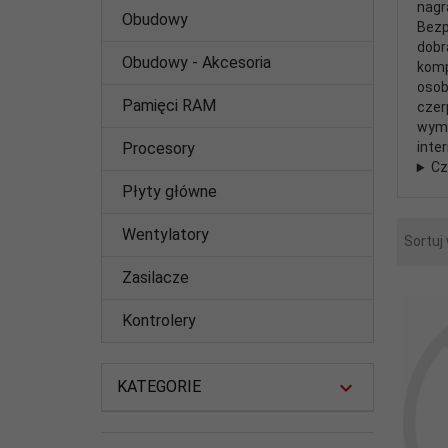
nagr
Obudowy
Bezp
dobr
Obudowy - Akcesoria
komp
osob
Pamięci RAM
czer
wyma
Procesory
inte
Cz
Płyty główne
Wentylatory
Sortuj
Zasilacze
Kontrolery
KATEGORIE