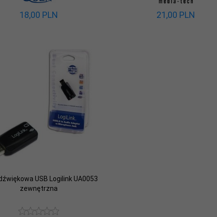
18,
00
PLN
21,
00
PLN
 dźwiękowa USB Logilink UA0053
zewnętrzna