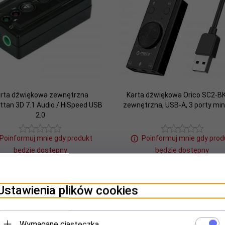
rta dźwiękowa zewnętrzna
Karta dźwiękowa Orico SC2-B
tan 3D 7.1 Audio / HiSpeed USB
zewnętrzna, USB-A, 3 porty mini
2.0
Poinformuj mnie gdy produkt
Poinformuj mnie gdy prod
będzie dostępny
będzie dostępny
38,
00
PLN
36,
00
PLN
Ustawienia plików cookies
Wymagane ciasteczka