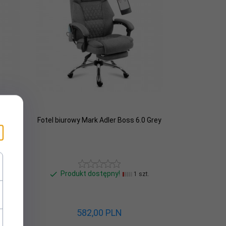
ziecka
Fotel biurowy Mark Adler Boss 6.0 Grey
ARTE
Produkt dostępny!
zt.
1 szt.
582,
00
PLN