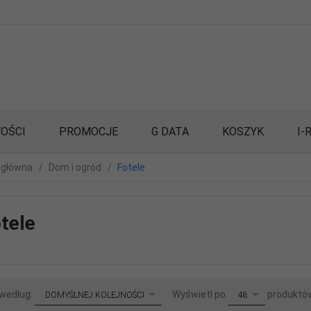
OŚCI
PROMOCJE
G DATA
KOSZYK
I-
 główna
Dom i ogród
Fotele
tele
sort
pop
 według:
Wyświetl po
produktó
DOMYŚLNEJ KOLEJNOŚCI
48