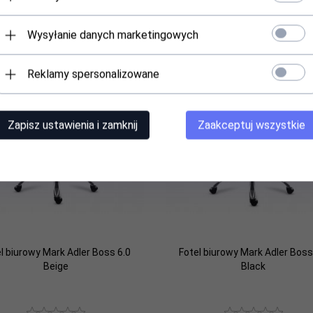
Wysyłanie danych marketingowych
Reklamy spersonalizowane
Zapisz ustawienia i zamknij
Zaakceptuj wszystkie
l biurowy Mark Adler Boss 6.0
Fotel biurowy Mark Adler Boss
Beige
Black