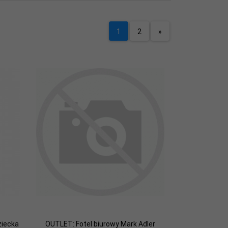
1
2
»
ziecka
OUTLET: Fotel biurowy Mark Adler