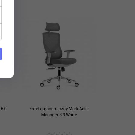
 6.0
Fotel ergonomiczny Mark Adler
Manager 3.3 White