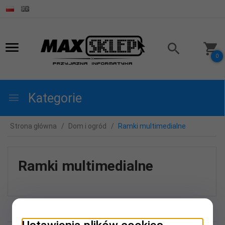
0
Kategorie
Strona główna
Dom i ogród
Ramki multimedialne
Ramki multimedialne