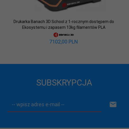
Drukarka Banach 3D School z 1-rocznym dostępem do
Ekosystemu i zapasem 13kg filamentów PLA
7102,
00
PLN
SUBSKRYPCJA
-- wpisz adres e-mail --