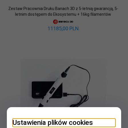
Zestaw Pracownia Druku Banach 3D z 5-letnią gwarancją, 5-
letnim dostępem do Ekosystemu + 16kg filamentów
11185,
00
PLN
Ustawienia plików cookies