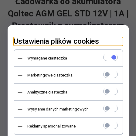
Ładowarka do akumulatora
Qoltec AGM GEL STD 12V | 1A |
Prostownik z sygnalizatorem
LED
Ustawienia plików cookies
Symbol producenta: 52424
EAN/UPC:
5901878524245
Wymagane ciasteczka
Marketingowe ciasteczka
Analityczne ciasteczka
Wysyłanie danych marketingowych
Reklamy spersonalizowane