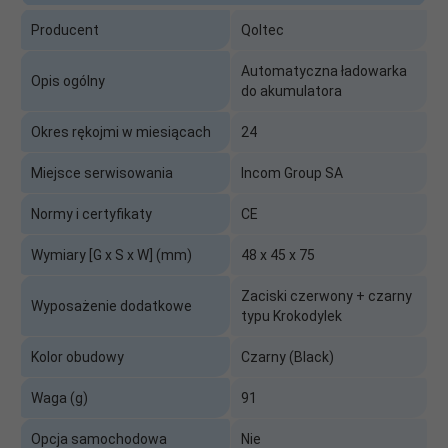
Producent
Qoltec
Automatyczna ładowarka
Opis ogólny
do akumulatora
Okres rękojmi w miesiącach
24
Miejsce serwisowania
Incom Group SA
Normy i certyfikaty
CE
Wymiary [G x S x W] (mm)
48 x 45 x 75
Zaciski czerwony + czarny
Wyposażenie dodatkowe
typu Krokodylek
Kolor obudowy
Czarny (Black)
Waga (g)
91
Opcja samochodowa
Nie