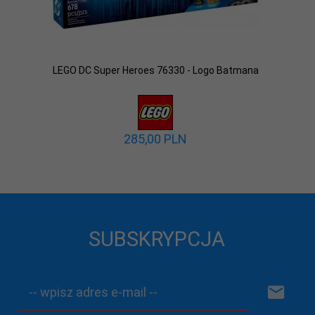
LEGO DC Super Heroes 76330 - Logo Batmana
285,
00
PLN
SUBSKRYPCJA
-- wpisz adres e-mail --