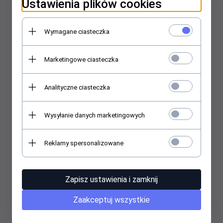
Ustawienia plików cookies
LEGO DC Super Heroes 76332 - Batmobil z filmu Batman
Wymagane ciasteczka
Marketingowe ciasteczka
93,
00
PLN
Analityczne ciasteczka
Wysyłanie danych marketingowych
Reklamy spersonalizowane
Zapisz ustawienia i zamknij
Zaakceptuj wszystkie