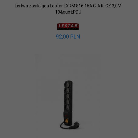
Listwa zasilająca Lestar LXRM 816 16A G-A K.:CZ 3,0M
19&quot;PDU
92,
00
PLN