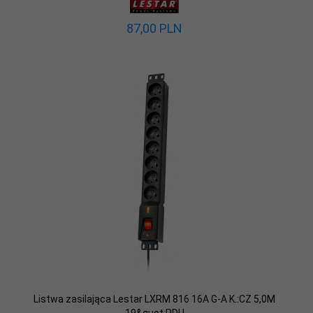
87,
00
PLN
Listwa zasilająca Lestar LXRM 816 16A G-A K.:CZ 5,0M