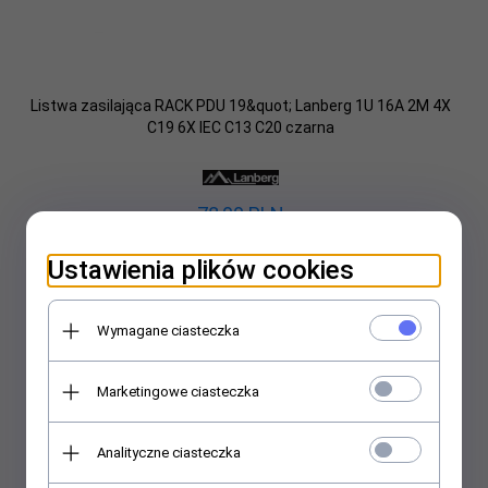
Listwa zasilająca RACK PDU 19&quot; Lanberg 1U 16A 2M 4X
C19 6X IEC C13 C20 czarna
78,
00
PLN
Ustawienia plików cookies
Wymagane ciasteczka
Marketingowe ciasteczka
Analityczne ciasteczka