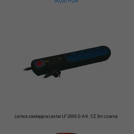
90,
00
PLN
Listwa zasilająca Lestar LF 2005 G-A K.: CZ 3m czarna