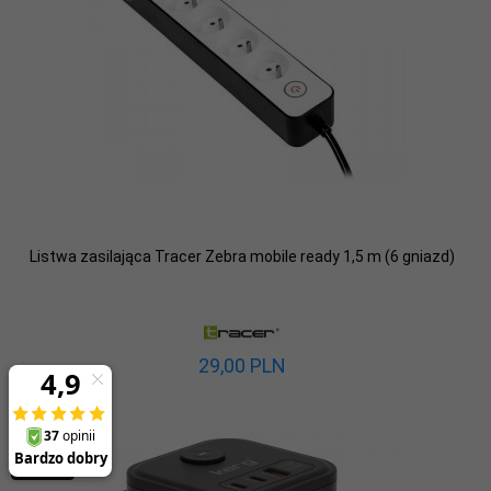
Listwa zasilająca Tracer Zebra mobile ready 1,5 m (6 gniazd)
29,
00
PLN