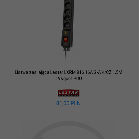
Listwa zasilająca Lestar LXRM 816 16A G-A K.:CZ 1,5M
19&quot;PDU
81,
00
PLN