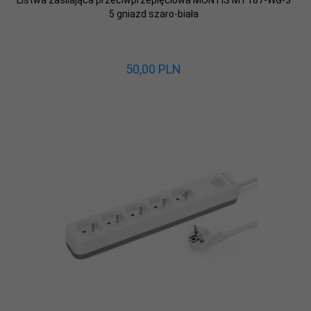
Listwa zasilająca przeciwprzepięciowa MONTIS MT187-WG-3
5 gniazd szaro-biała
50,
00
PLN