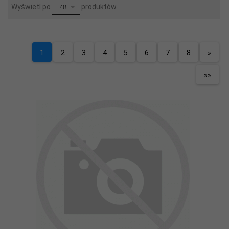
pop
Wyświetl po
produktów
48
1
2
3
4
5
6
7
8
»
»»