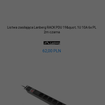
Listwa zasilająca Lanberg RACK PDU 19&quot; 1U 10A 6x PL
2m czarna
62,
00
PLN