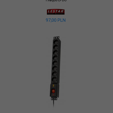
19&quot;PDU
97,
00
PLN