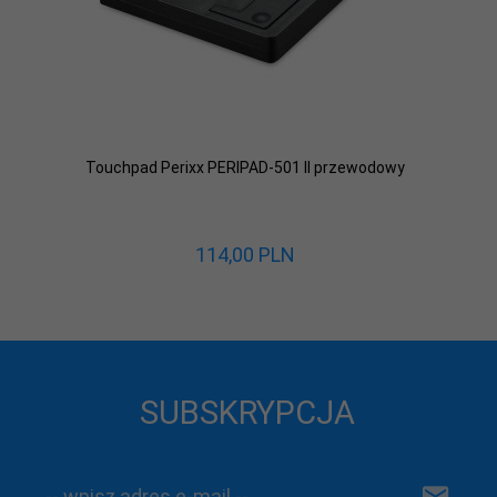
Touchpad Perixx PERIPAD-501 II przewodowy
114,
00
PLN
SUBSKRYPCJA
-- wpisz adres e-mail --