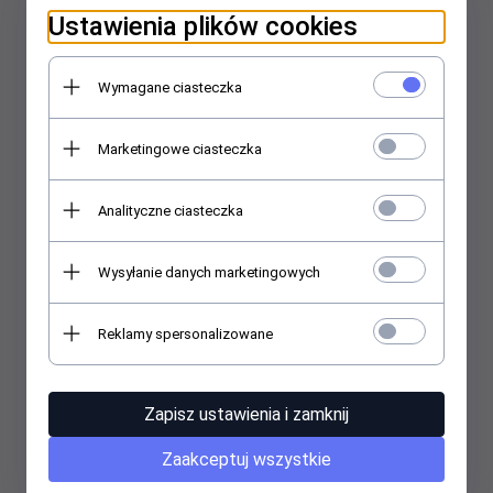
Ustawienia plików cookies
Adapter/Odbiornik Logitech Logi Bolt USB Receiver
Wymagane ciasteczka
Marketingowe ciasteczka
65,
00
PLN
Analityczne ciasteczka
Wysyłanie danych marketingowych
Reklamy spersonalizowane
Zapisz ustawienia i zamknij
Zaakceptuj wszystkie