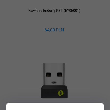
Klawisze Endorfy PBT (EY0E001)
64,
00
PLN