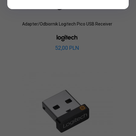
Adapter/Odbiornik Logitech Pico USB Receiver
52,
00
PLN