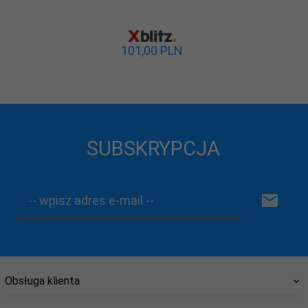
101,
00
PLN
SUBSKRYPCJA
-- wpisz adres e-mail --
Obsługa klienta