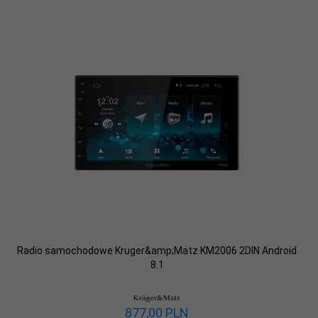
Radio samochodowe Kruger&amp;Matz KM2006 2DIN Android
8.1
877,
00
PLN