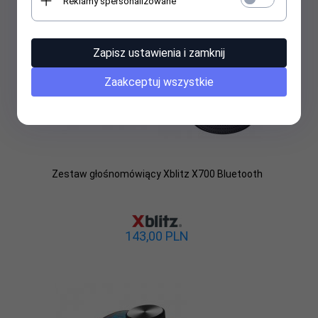
Reklamy spersonalizowane
Zapisz ustawienia i zamknij
Zaakceptuj wszystkie
Zestaw głośnomówiący Xblitz X700 Bluetooth
143,
00
PLN