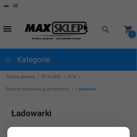
0
Kategorie
Strona główna
RTV i AGD
RTV
Baterie, ładowarki, przetwornice
Ładowarki
Ładowarki