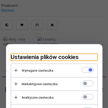
Producent:
Maclean
Ustawienia plików cookies
Wymagane ciasteczka
OPIS PRODUKTU
Marketingowe ciasteczka
Kabel USB 2.0 Maclean MCE178
USB A (M) - USB Typ C (M)
Analityczne ciasteczka