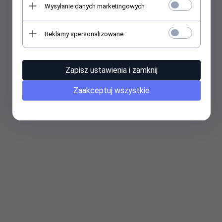
magnetyczny, Quick & Fast
Wysyłanie danych marketingowych
Charge, srebrny, 1m
Reklamy spersonalizowane
Symbol producenta: 5902211108320
EAN/UPC:
5902211108320
Zapisz ustawienia i zamknij
Zaakceptuj wszystkie