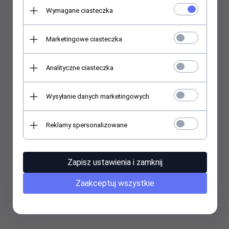
Adapter zasilania Maclean
Wymagane ciasteczka
MCE154 EU na wtyk UK czarny
Marketingowe ciasteczka
Symbol producenta: MCE154
EAN/UPC:
5902211105787
Analityczne ciasteczka
Wysyłanie danych marketingowych
Reklamy spersonalizowane
Zapisz ustawienia i zamknij
Zaakceptuj wszystkie