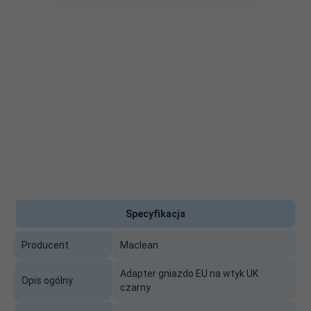
Specyfikacja
Producent
Maclean
Adapter gniazdo EU na wtyk UK
Opis ogólny
czarny