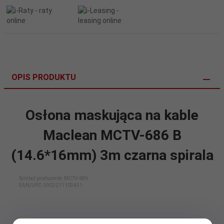
OPIS PRODUKTU
Osłona maskująca na kable
Maclean MCTV-686 B
(14.6*16mm) 3m czarna spirala
Symbol producenta: MCTV-686
EAN/UPC:
5902211103431