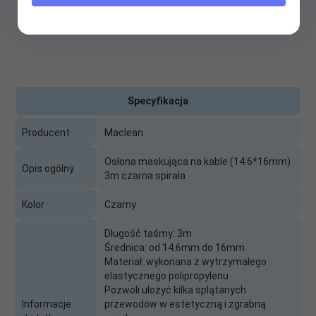
Specyfikacja
Producent
Maclean
Osłona maskująca na kable (14.6*16mm)
Opis ogólny
3m czarna spirala
Kolor
Czarny
Długość taśmy: 3m
Średnica: od 14.6mm do 16mm
Materiał: wykonana z wytrzymałego
elastycznego polipropylenu
Pozwoli ułożyć kilka splątanych
Informacje
przewodów w estetyczną i zgrabną