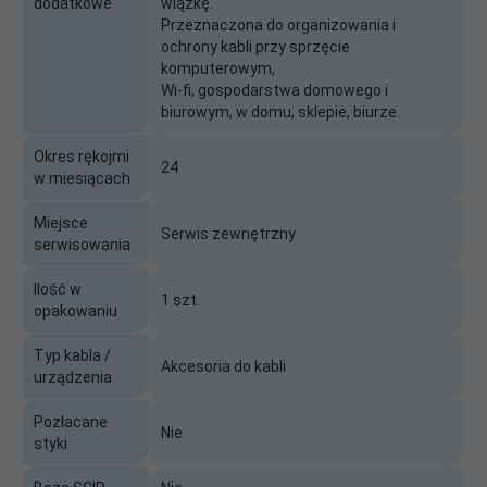
dodatkowe
wiązkę.
Przeznaczona do organizowania i
ochrony kabli przy sprzęcie
komputerowym,
Wi-fi, gospodarstwa domowego i
biurowym, w domu, sklepie, biurze.
Okres rękojmi
24
w miesiącach
Miejsce
Serwis zewnętrzny
serwisowania
Ilość w
1 szt.
opakowaniu
Typ kabla /
Akcesoria do kabli
urządzenia
Pozłacane
Nie
styki