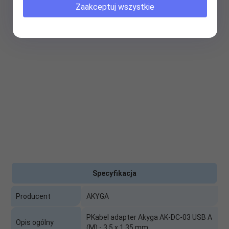
Zaakceptuj wszystkie
Specyfikacja
Producent
AKYGA
PKabel adapter Akyga AK-DC-03 USB A
Opis ogólny
(M) - 3.5 x 1.35 mm