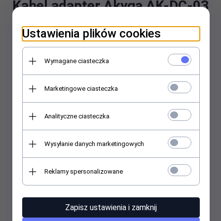
Kabel adapter Akyga AK-DC-03
USB A (M) - 3.5 x 1.35 mm
Ustawienia plików cookies
Symbol producenta: AK-DC-03
EAN/UPC:
5901720134356
Wymagane ciasteczka
Marketingowe ciasteczka
Analityczne ciasteczka
Wysyłanie danych marketingowych
Reklamy spersonalizowane
Zapisz ustawienia i zamknij