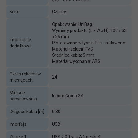
Kolor
Czarny
Opakowanie: UniBag
Wymiary produktu (L x W x H): 100 x 33
x 25 mm
Informacje
Platerowane wtyczki Tak - niklowane
dodatkowe
Materiał izolacji: PVC
Średnica kabla: 5 mm
Materiał wykonania: ABS
Okres rękojmi w
24
miesiącach
Miejsce
Incom Group SA
serwisowania
Długość kabla [m]
0.80
Interfejs
USB
Złącze 1
USB 2.0 Typu A (męskie)