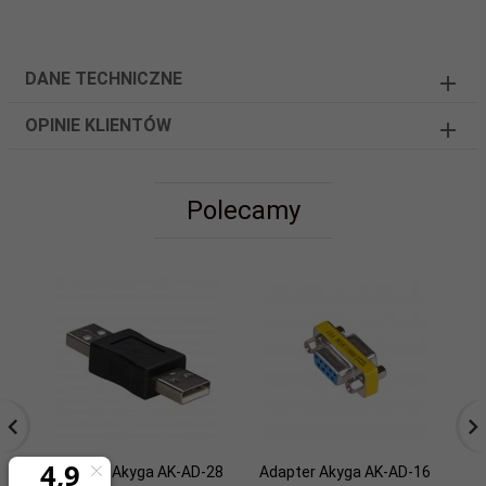
DANE TECHNICZNE
OPINIE KLIENTÓW
Polecamy
Adapter Akyga AK-AD-28
Adapter Akyga AK-AD-16
Ad