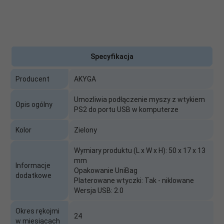
Specyfikacja
Producent
AKYGA
Umozliwia podłączenie myszy z wtykiem
Opis ogólny
PS2 do portu USB w komputerze
Kolor
Zielony
Wymiary produktu (L x W x H): 50 x 17 x 13
mm
Informacje
Opakowanie UniBag
dodatkowe
Platerowane wtyczki: Tak - niklowane
Wersja USB: 2.0
Okres rękojmi
24
w miesiącach