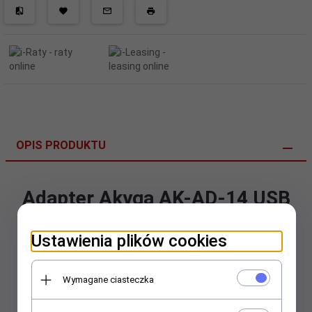
OPIS PRODUKTU
Adapter Akyga AK-AD-14 USB
2.0 A(M) - PS/2 (F)
Ustawienia plików cookies
Symbol producenta: AK-AD-14
EAN/UPC:
5901720131201
Wymagane ciasteczka