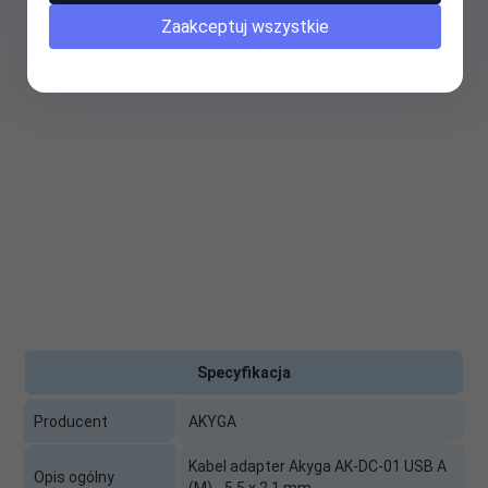
Zaakceptuj wszystkie
Specyfikacja
Producent
AKYGA
Kabel adapter Akyga AK-DC-01 USB A
Opis ogólny