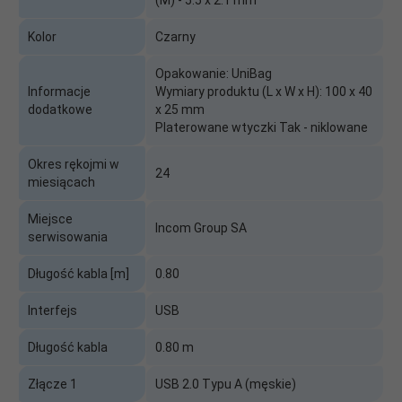
(M) - 5.5 x 2.1 mm
Kolor
Czarny
Opakowanie: UniBag
Informacje
Wymiary produktu (L x W x H): 100 x 40
dodatkowe
x 25 mm
Platerowane wtyczki Tak - niklowane
Okres rękojmi w
24
miesiącach
Miejsce
Incom Group SA
serwisowania
Długość kabla [m]
0.80
Interfejs
USB
Długość kabla
0.80 m
Złącze 1
USB 2.0 Typu A (męskie)