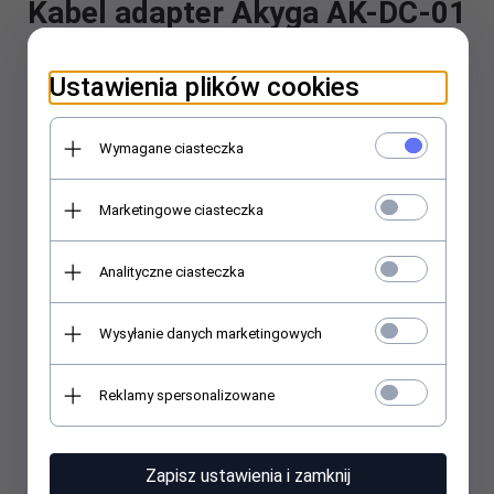
Kabel adapter Akyga AK-DC-01
USB A (M) - 5.5 x 2.1 mm
Ustawienia plików cookies
Symbol producenta: AK-DC-01
EAN/UPC:
5901720132307
Wymagane ciasteczka
Marketingowe ciasteczka
Analityczne ciasteczka
Wysyłanie danych marketingowych
Reklamy spersonalizowane
Zapisz ustawienia i zamknij