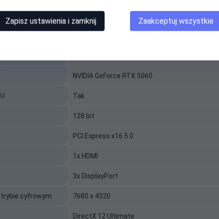
8
Zapisz ustawienia i zamknij
Zaakceptuj wszystkie
Szybki przewodnik
GDDR7
)
NVIDIA GeForce RTX 5060
PU
Tak
oling Design
128 bit
PCI Express x16 5.0
1x HDMI
3x DisplayPort
or)
trybie cyfrowym
7680 x 4320
DirectX 12 Ultimate