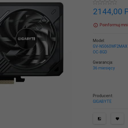
2144,
00
Poinformuj mni
Model:
GV-N5060WF2MAX
OC-8GD
Gwarancja:
36 miesięcy
Producent:
GIGABYTE