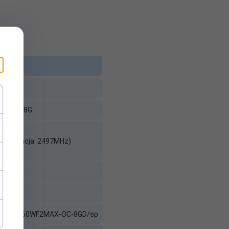
MAX OC 8G
(referencja: 2497MHz)
d/GV-N5060WF2MAX-OC-8GD/sp