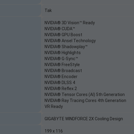
Tak
NVIDIA® 3D Vision™ Ready
NVIDIA® CUDA™
NVIDIA® GPU Boost
NVIDIA® Ansel Technology
NVIDIA® Shadowplay™
NVIDIA® Highlights
NVIDIA® G-Sync™
NVIDIA® FreeStyle
NVIDIA® Broadcast
NVIDIA® Encoder
NVIDIA® DLSS 4
NVIDIA® Reflex 2
NVIDIA® Tensor Cores (AI) 5th Generation
NVIDIA® Ray Tracing Cores 4th Generation
VR Ready
GIGABYTE WINDFORCE 2X Cooling Design
199 x 116