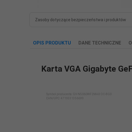
Zasoby dotyczące bezpieczeństwa i produktów
OPIS PRODUKTU
DANE TECHNICZNE
O
Karta VGA Gigabyte G
Baza SCIP:
Nie
Symbol producenta: GV-N5060WF2MAX OC-8GD
EAN/UPC:
4719331356699
Cechy:
RTX 5060 OC;8GB
Gwarancja
producenta
36
[mies.]: