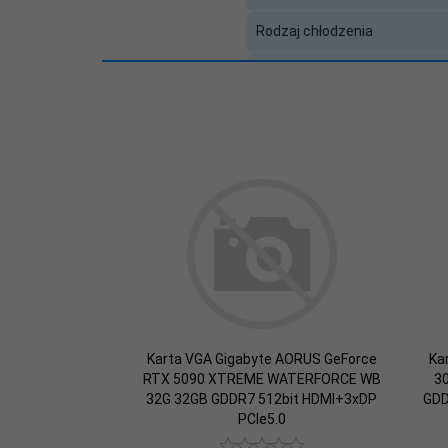
Pamięć
zainstalowana
8
Rodzaj chłodzenia
(GB):
Liczba rdzeni CUDA / proces
Obsługa OpenGL (wersja)
Częstotliwość taktowania G
Minimalna moc zasilacza
Maksymalna przepustowość 
Ilość jednocześnie obsługiw
Cechy
Baza SCIP
Karta VGA Gigabyte AORUS GeForce
Ka
RTX 5090 XTREME WATERFORCE WB
3
32G 32GB GDDR7 512bit HDMI+3xDP
GDD
Gwarancja producenta [mies.]
PCIe5.0