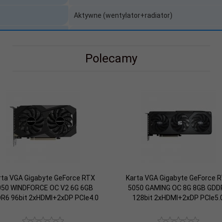
Aktywne (wentylator+radiator)
orów strumieniowych
3840
Polecamy
OpenGL 4.6
PU podwyższona
2512 MHz
550 W
pamięci
448.00 GB/s
anych monitorów
4
RTX 5060 OC;8GB
Nie
rta VGA Gigabyte GeForce RTX
Karta VGA Gigabyte GeForce 
050 WINDFORCE OC V2 6G 6GB
5050 GAMING OC 8G 8GB GDD
R6 96bit 2xHDMI+2xDP PCIe4.0
128bit 2xHDMI+2xDP PCIe5.
36