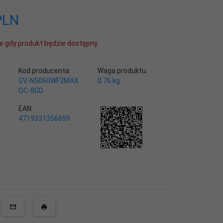
PLN
e gdy produkt będzie dostępny
Kod producenta:
Waga produktu:
GV-N5060WF2MAX
0.76
kg
OC-8GD
EAN:
4719331356699