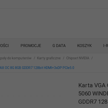
OŚCI
PROMOCJE
G DATA
KOSZYK
I-
poły do komputerów
Karty graficzne
Chipset NVIDIA
AX OC 8G 8GB GDDR7 128bit HDMI+3xDP PCIe5.0
Karta VGA 
5060 WIND
GDDR7 128