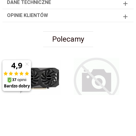
DANE TECHNICZNE
OPINIE KLIENTÓW
Polecamy
Karta VGA Gigabyte
Karta VGA Gigabyte
GeForce RTX 3050
AORUS GeForce RTX
WINDFORCE OC V2 6G
5090 XTREME
6GB GDDR6 96bit
WATERFORCE WB 32G