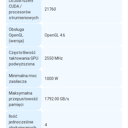
Liczba rdzeni
CUDA /
21760
procesorów
strumieniowych
Obsługa
OpenGL
OpenGL 4.6
(wersja)
Częstotliwość
taktowania GPU
2550 MHz
podwyższona
Minimalna moc
1000 W
zasilacza
Maksymalna
przepustowość
1792.00 GB/s
pamięci
Ilość
jednocześnie
4
obsługiwanych