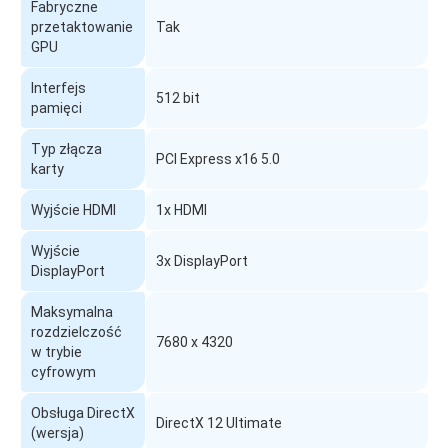
Fabryczne
przetaktowanie
Tak
GPU
Interfejs
512 bit
pamięci
Typ złącza
PCI Express x16 5.0
karty
Wyjście HDMI
1x HDMI
Wyjście
3x DisplayPort
DisplayPort
Maksymalna
rozdzielczość
7680 x 4320
w trybie
cyfrowym
Obsługa DirectX
DirectX 12 Ultimate
(wersja)