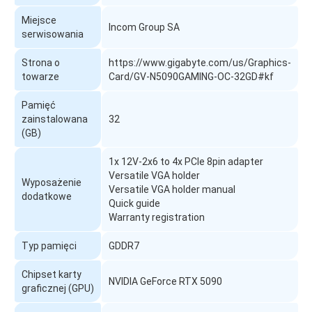
Miejsce
Incom Group SA
serwisowania
Strona o
https://www.gigabyte.com/us/Graphics-
towarze
Card/GV-N5090GAMING-OC-32GD#kf
Pamięć
zainstalowana
32
(GB)
1x 12V-2x6 to 4x PCIe 8pin adapter
Versatile VGA holder
Wyposażenie
Versatile VGA holder manual
dodatkowe
Quick guide
Warranty registration
Typ pamięci
GDDR7
Chipset karty
NVIDIA GeForce RTX 5090
graficznej (GPU)