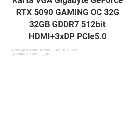
Karta VGA Gigabyte GeForce
RTX 5090 GAMING OC 32G
32GB GDDR7 512bit
HDMI+3xDP PCIe5.0
Symbol producenta: GV-N5090GAMING OC-32GD
EAN/UPC:
4719331355791