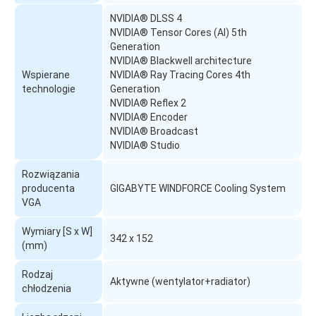
NVIDIA® DLSS 4
NVIDIA® Tensor Cores (AI) 5th
Generation
NVIDIA® Blackwell architecture
Wspierane
NVIDIA® Ray Tracing Cores 4th
technologie
Generation
NVIDIA® Reflex 2
NVIDIA® Encoder
NVIDIA® Broadcast
NVIDIA® Studio
Rozwiązania
producenta
GIGABYTE WINDFORCE Cooling System
VGA
Wymiary [S x W]
342 x 152
(mm)
Rodzaj
Aktywne (wentylator+radiator)
chłodzenia