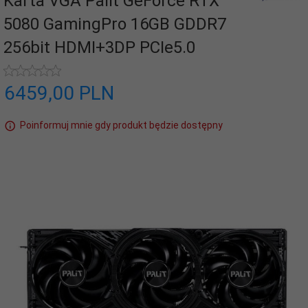
Karta VGA Palit GeForce RTX
5080 GamingPro 16GB GDDR7
256bit HDMI+3DP PCIe5.0
6459,
00
PLN
Poinformuj mnie gdy produkt będzie dostępny