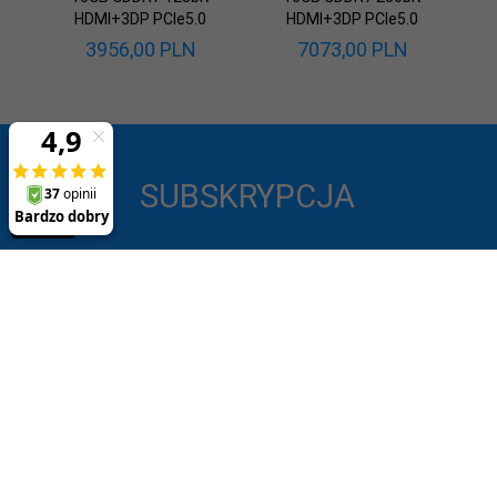
HDMI+3DP PCIe5.0
HDMI+3DP PCIe5.0
3956,
00
PLN
7073,
00
PLN
SUBSKRYPCJA
-- wpisz adres e-mail --
Obsługa klienta
Informacje