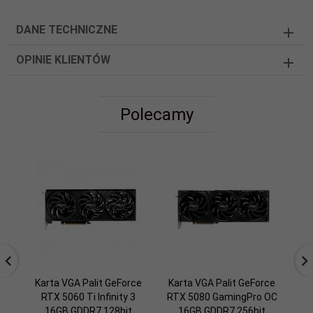
DANE TECHNICZNE
OPINIE KLIENTÓW
Polecamy
Karta VGA Palit GeForce
Karta VGA Palit GeForce
Ka
RTX 5060 Ti Infinity 3
RTX 5080 GamingPro OC
RT
16GB GDDR7 128bit
16GB GDDR7 256bit
S 