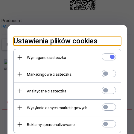
Producent:
PALIT
Ustawienia plików cookies
Wymagane ciasteczka
Marketingowe ciasteczka
Analityczne ciasteczka
OPIS PRODUKTU
Wysyłanie danych marketingowych
Karta VGA Palit GeForce RTX
Reklamy spersonalizowane