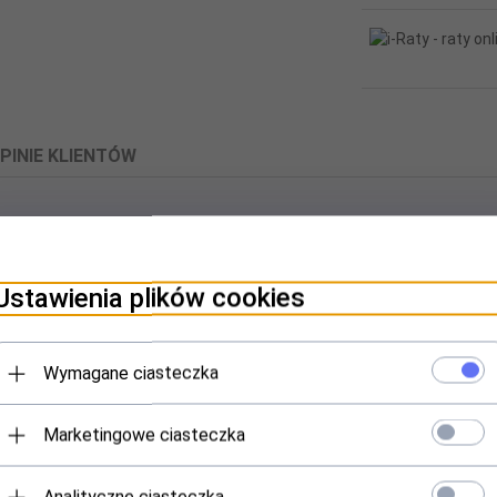
PINIE KLIENTÓW
r Carplay Android Auto Tracer CarL
Ustawienia plików cookies
Wymagane ciasteczka
Marketingowe ciasteczka
we połączenie z telefonem
k)