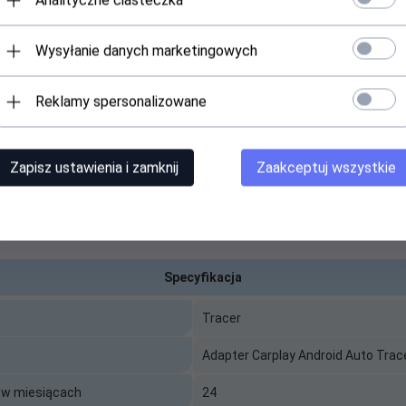
Analityczne ciasteczka
oth
Wysyłanie danych marketingowych
ętrzny
Reklamy spersonalizowane
Zapisz ustawienia i zamknij
Zaakceptuj wszystkie
lay Android Auto Tracer CarLink PRO
Specyfikacja
play/Android Auto
Tracer
Adapter Carplay Android Auto Trac
 w miesiącach
24