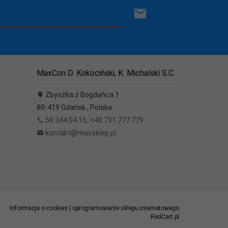
MaxCon D. Kokociński, K. Michalski S.C.
Zbyszka z Bogdańca 1
80-419
Gdańsk
,
Polska
58 344 04 15, +48 731 777 779
kontakt@maxsklep.pl
Informacja o cookies
|
oprogramowanie sklepu internetowego
RedCart.pl