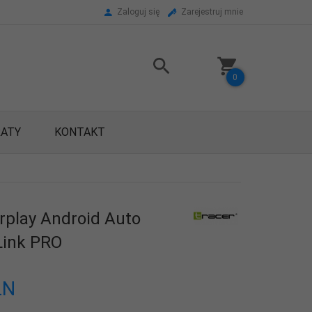
Zaloguj się
Zarejestruj mnie
0
RATY
KONTAKT
rplay Android Auto
Link PRO
LN