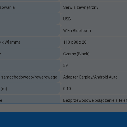
isowania
Serwis zewnętrzny
USB
WiFi i Bluetooth
S x W] (mm)
110 x 80 x 20
y
Czarny (Black)
59
ia samochodowego/rowerowego
Adapter Carplay/Android Auto
 (m)
0.10
ne
Bezprzewodowe połączenie z tel
nia
USB Typ-A
Nie