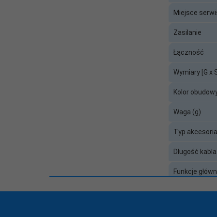
Miejsce serw
Zasilanie:
USB
Zasilanie
Zawiera baterię / akumulator:
Nie
Łączność
Wymiary [G x 
Złącze zasilania:
USB Typ-A
Kolor obudow
Waga (g)
Typ akcesor
Długość kabla
Funkcje głów
Złącze zasila
Baza SCIP