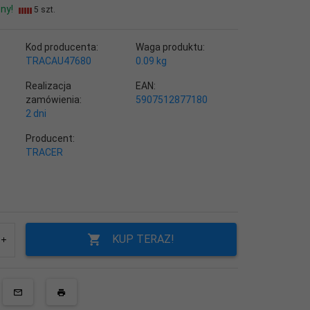
ny!
5 szt.
Kod producenta:
Waga produktu:
TRACAU47680
0.09
kg
Realizacja
EAN:
zamówienia:
5907512877180
2 dni
Producent:
TRACER
KUP TERAZ!