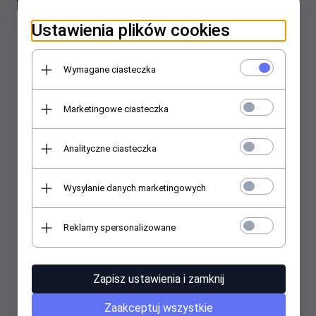
rower, stalowy, max. obciążenie
5kg
Ustawienia plików cookies
Symbol producenta: MC-483
Wymagane ciasteczka
EAN/UPC:
5902211137771
Marketingowe ciasteczka
Analityczne ciasteczka
Wysyłanie danych marketingowych
Reklamy spersonalizowane
Zapisz ustawienia i zamknij
Zaakceptuj wszystkie