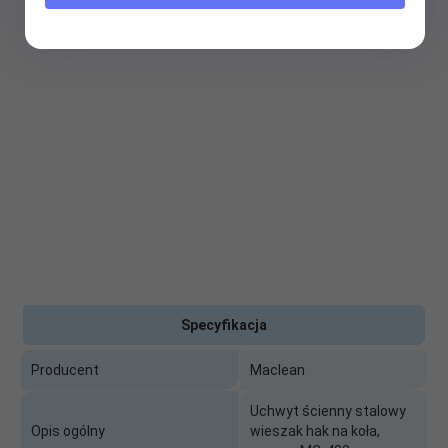
Specyfikacja
Producent
Maclean
Uchwyt ścienny stalowy
Opis ogólny
wieszak hak na koła,