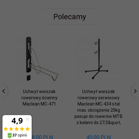
Polecamy
Uchwyt wieszak
Uchwyt wieszak
rowerowy ścienny
rowerowy serwisowy
Maclean MC-471
Maclean MC-434 stal
max. obciążenie 20kg
pasuje do rowerów MTB
z kołami do 27,5&quot;
128,
00
PLN
45,
00
PLN