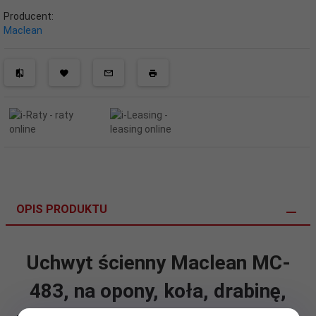
Producent:
Maclean
OPIS PRODUKTU
Uchwyt ścienny Maclean MC-
483, na opony, koła, drabinę,