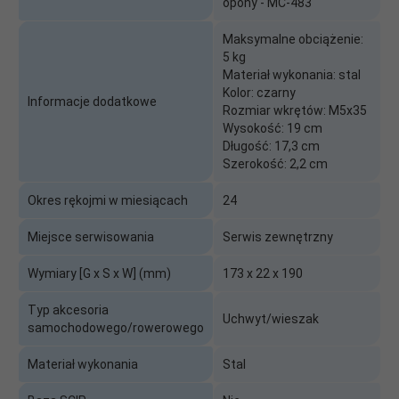
opony - MC-483
Maksymalne obciążenie:
5 kg
Materiał wykonania: stal
Kolor: czarny
Informacje dodatkowe
Rozmiar wkrętów: M5x35
Wysokość: 19 cm
Długość: 17,3 cm
Szerokość: 2,2 cm
Okres rękojmi w miesiącach
24
Miejsce serwisowania
Serwis zewnętrzny
Wymiary [G x S x W] (mm)
173 x 22 x 190
Typ akcesoria
Uchwyt/wieszak
samochodowego/rowerowego
Materiał wykonania
Stal