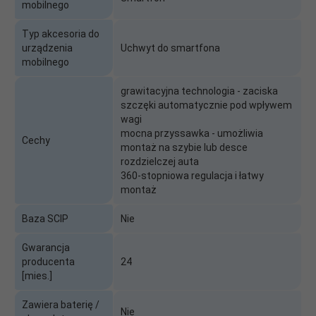
mobilnego
Typ akcesoria do
urządzenia
Uchwyt do smartfona
mobilnego
grawitacyjna technologia - zaciska
szczęki automatycznie pod wpływem
wagi
mocna przyssawka - umożliwia
Cechy
montaż na szybie lub desce
rozdzielczej auta
360-stopniowa regulacja i łatwy
montaż
Baza SCIP
Nie
Gwarancja
producenta
24
[mies.]
Zawiera baterię /
Nie