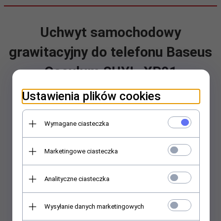
Uchwyt samochodowy
grawitacyjny do telefonu Baseus
Osculum SUYL-XP01
Ustawienia plików cookies
Symbol producenta: SUYL-XP01
EAN/UPC:
6953156268760
Wymagane ciasteczka
Marketingowe ciasteczka
Analityczne ciasteczka
Wysyłanie danych marketingowych