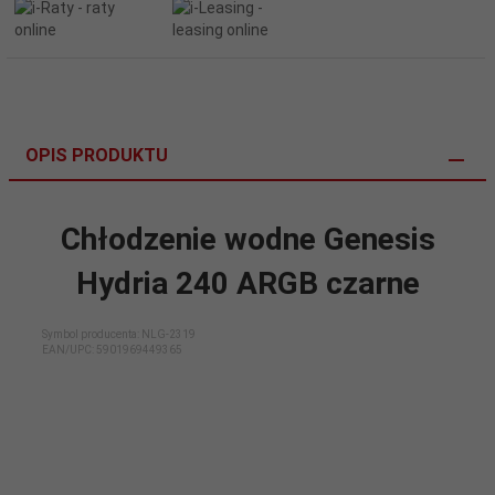
OPIS PRODUKTU
Chłodzenie wodne Genesis
Hydria 240 ARGB czarne
Symbol producenta: NLG-2319
EAN/UPC:
5901969449365