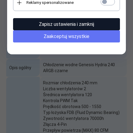
Reklamy spersonalizowane
Zapisz ustawienia i zamknij
Zaakceptuj wszystkie
Specyfikacja
Producent
Genesis
Chłodzenie wodne Genesis Hydria 240
Opis ogólny
ARGB czarne
Rozmiar chłodzenia 240 mm
Liczba wentylatorów 2
Średnica wentylatora 120
Kontrola PWM Tak
Prędkość obrotowa 500 - 1550
Typ łożyska FDB (Fluid Dynamic Bearing)
Żywotność wentylatora 70000h
Złącza 4-Pin
Przepływ powietrza (MAX) 80 CFM