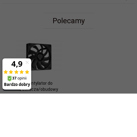
Polecamy
Wentylator do
zasilacza/obudowy
Genesis Oxal 120 czarny
23,
00
PLN