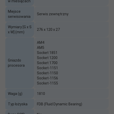
w miesiącach
Miejsce
Serwis zewnętrzny
serwisowania
Wymiary [G x S
276 x 120 x 27
x W] (mm)
AM4
AM5
Socket 1851
Socket 1200
Gniazdo
Socket 1700
procesora
Socket-1151
Socket-1150
Socket-1156
Socket-1155
Waga (g)
1810
Typ łożyska
FDB (Fluid Dynamic Bearing)