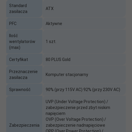
Standard
ATX
zasilacza
PFC
Aktywne
Ilość
wentylatorów
1 szt.
(max)
Certyfikat
80 PLUS Gold
Przeznaczenie
Komputer stacjonarny
zasilacza
Sprawność
90% (przy 115V AC) 92% (przy 230V AC)
UVP (Under Voltage Protection) /
zabezpieczenie przed zbyt niskim
napięciem
OVP (Over Voltage Protection) /
Zabezpieczenia
zabezpieczenie nadnapięciowe
OPP (Over Power Protection) /