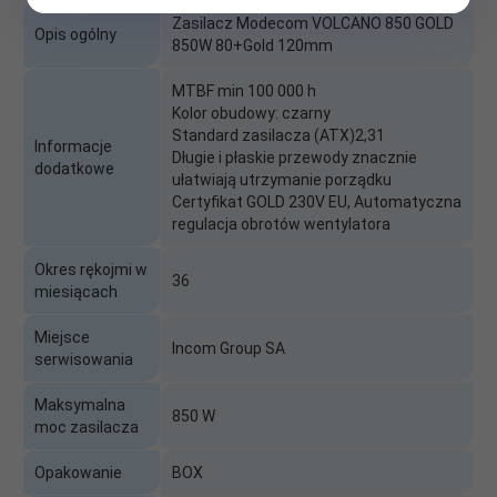
Zasilacz Modecom VOLCANO 850 GOLD
Opis ogólny
850W 80+Gold 120mm
MTBF min 100 000 h
Kolor obudowy: czarny
Standard zasilacza (ATX)2,31
Informacje
Długie i płaskie przewody znacznie
dodatkowe
ułatwiają utrzymanie porządku
Certyfikat GOLD 230V EU, Automatyczna
regulacja obrotów wentylatora
Okres rękojmi w
36
miesiącach
Miejsce
Incom Group SA
serwisowania
Maksymalna
850 W
moc zasilacza
Opakowanie
BOX