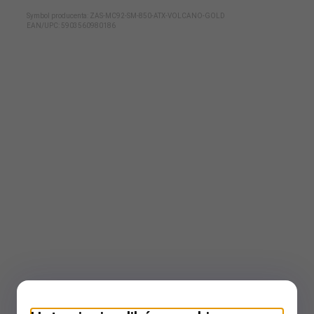
Symbol producenta: ZAS-MC92-SM-850-ATX-VOLCANO-GOLD
EAN/UPC:
5903560980186