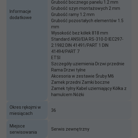
Grubość bocznego panelu 1.2 mm
Grubość szyn montażowych 2 mm
Informacje
Grubość ramy 1.2 mm
dodatkowe
Grubość pozostałych elementów 1.5
mm
Wysokość bez kółek 818 mm
Standard ANSI/EIA RS-310-D IEC297-
2:1982 DIN 41491/PART 1 DIN
41494/PART 7
ETSI
Szczegóły uziemienia Drzwi przednie
Rama Drzwi tylne
Akcesoria w zestawie Śruby M6
Zamek przedni Zamki boczne
Zamek tylny Kabel uziemiający Kółka z
hamulcem Nóżki
Okres rękojmi w
36
miesiącach
Miejsce
Serwis zewnętrzny
serwisowania