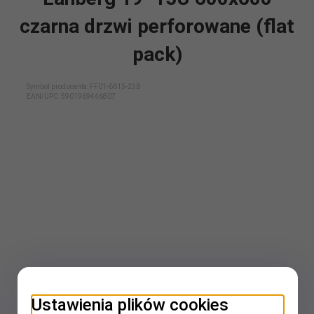
czarna drzwi perforowane (flat
pack)
Symbol producenta: FF01-6615-23B
EAN/UPC:
5901969446807
Ustawienia plików cookies