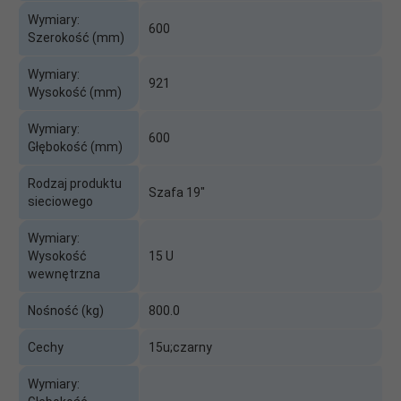
Wymiary:
600
Szerokość (mm)
Wymiary:
921
Wysokość (mm)
Wymiary:
600
Głębokość (mm)
Rodzaj produktu
Szafa 19"
sieciowego
Wymiary:
Wysokość
15 U
wewnętrzna
Nośność (kg)
800.0
Cechy
15u;czarny
Wymiary: