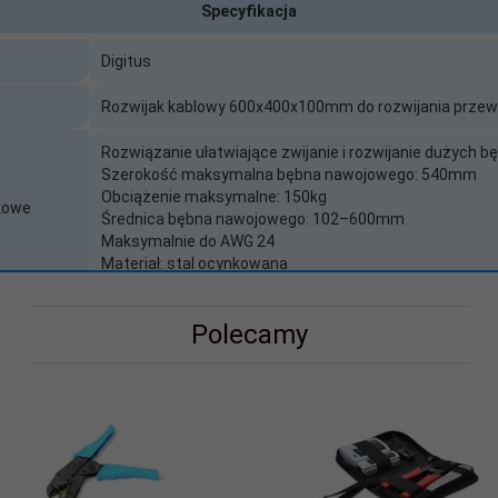
Specyfikacja
Digitus
Rozwijak kablowy 600x400x100mm do rozwijania prze
Rozwiązanie ułatwiające zwijanie i rozwijanie dużych
Szerokość maksymalna bębna nawojowego: 540mm
Obciążenie maksymalne: 150kg
kowe
Średnica bębna nawojowego: 102–600mm
Maksymalnie do AWG 24
Materiał: stal ocynkowana
miesiącach
24
Polecamy
ania
Serwis zewnętrzny
Nie
 akumulator
Nie