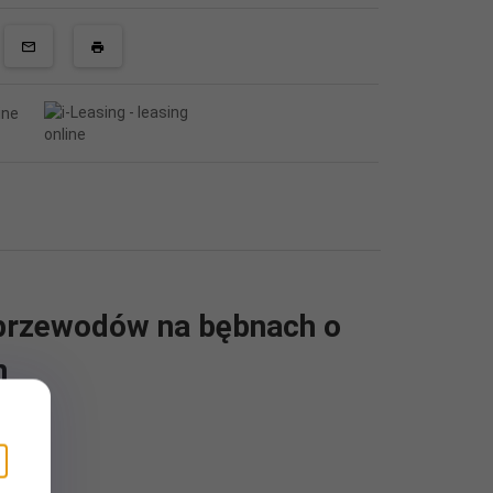
przewodów na bębnach o
m
 bębna nawojowego: 540mm Obciążenie
al ocynkowana