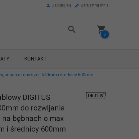
Zaloguj się
Zarejestruj mnie
0
RATY
KONTAKT
 bębnach o max szer. 540mm i średnicy 600mm
ablowy DIGITUS
00mm do rozwijania
 na bębnach o max
m i średnicy 600mm