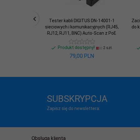
Tester kabli DIGITUS DN-14001-1
Zac
sieciowych i komunikacyjnych (RJ45,
do k
RJ12, RJ11, BNC) Auto-Scan z PoE
Produkt dostępny!
2 szt.
79,
00
PLN
SUBSKRYPCJA
Zapisz się do newslettera:
Obsługa klienta