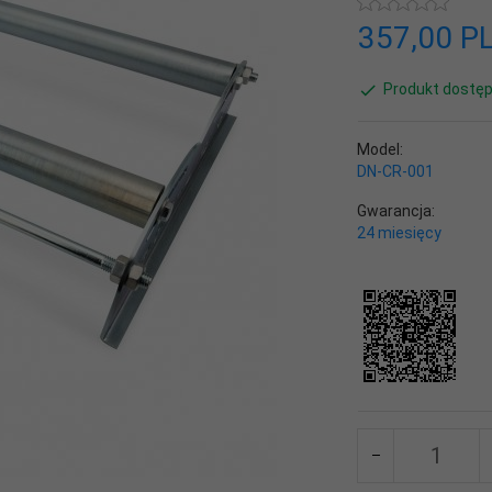
357,
00
P
Produkt dostęp
Model:
DN-CR-001
Gwarancja:
24 miesięcy