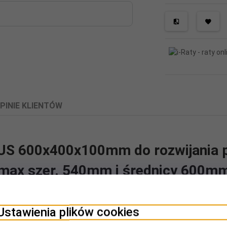
PINIE KLIENTÓW
TUS 600x400x100mm do rozwijania 
max szer. 540mm i średnicy 600m
janie i rozwijanie dużych bębnów nawojowych Szerokość maksymalna
Ustawienia plików cookies
bębna nawojowego: 102–600mm Maksymalnie do AWG 24 Materiał: st