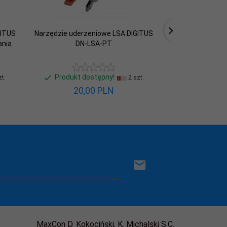
GITUS
Narzędzie uderzeniowe LSA DIGITUS
Szczypce boczn
ania
DN-LSA-PT
cięcia DIGITUS 
0,
Produkt dostępny!
Produkt d
t.
2 szt.
20,
00
PLN
30,
MaxCon D. Kokociński, K. Michalski S.C.