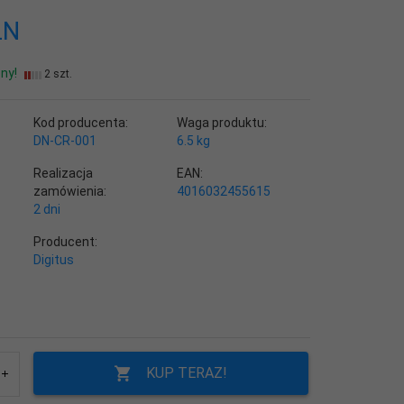
LN
ny!
2 szt.
Kod producenta:
Waga produktu:
DN-CR-001
6.5
kg
Realizacja
EAN:
zamówienia:
4016032455615
2 dni
Producent:
Digitus
KUP TERAZ!