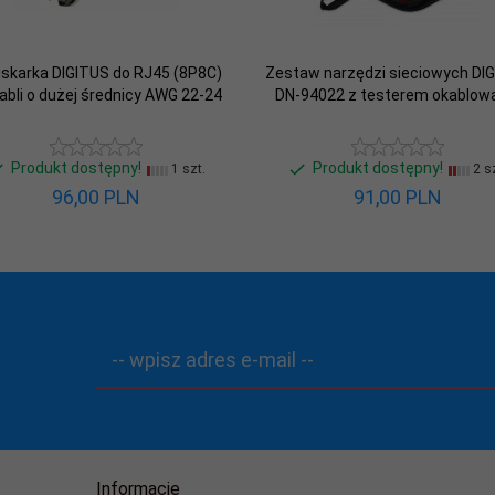
iskarka DIGITUS do RJ45 (8P8C)
Zestaw narzędzi sieciowych DI
abli o dużej średnicy AWG 22-24
DN-94022 z testerem okablow
Produkt dostępny!
Produkt dostępny!
1 szt.
2 sz
96,
00
PLN
91,
00
PLN
-- wpisz adres e-mail --
Informacje