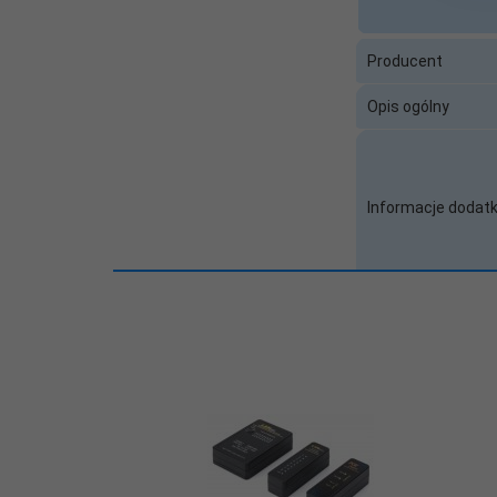
Producent
Opis ogólny
Informacje dodat
Okres rękojmi w 
Miejsce serwisow
Baza SCIP
Zawiera baterię /