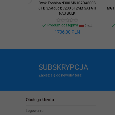
Dysk Toshiba N300 MN10ADA600S
Rodzina
6TB 3,5&quot; 7200 512MB SATA III
MG11
N300
dysków:
NAS BULK
Średni czas
Produkt dostępny!
6 szt.
miedzy
1200000 h
1706,
00
PLN
uszkodzeniami
(MTBF):
Technika
zapisywania
CMR
danych:
SUBSKRYPCJA
Typ dysku:
HDD
Zapisz się do newslettera:
Typ złącza:
7-pin S-ATA
Obsługa klienta
Logowanie