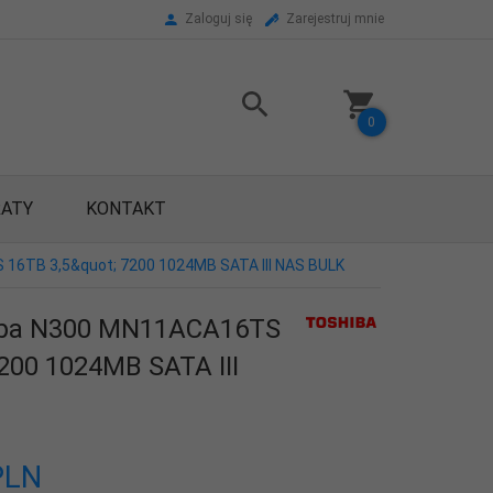
Zaloguj się
Zarejestruj mnie
0
RATY
KONTAKT
16TB 3,5&quot; 7200 1024MB SATA III NAS BULK
iba N300 MN11ACA16TS
7200 1024MB SATA III
PLN