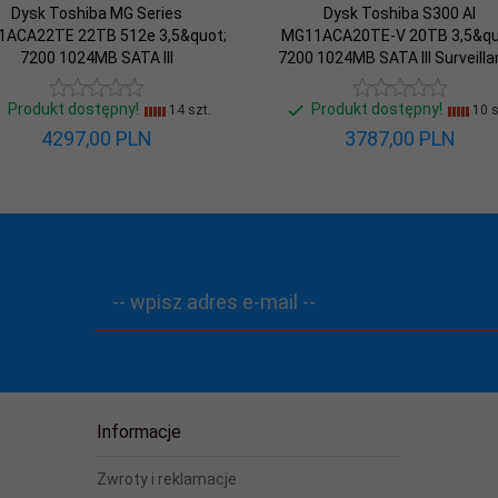
Dysk Toshiba MG Series
Dysk Toshiba S300 AI
ACA22TE 22TB 512e 3,5&quot;
MG11ACA20TE-V 20TB 3,5&qu
7200 1024MB SATA III
7200 1024MB SATA III Surveill
Produkt dostępny!
Produkt dostępny!
14 szt.
10 s
4297,
00
PLN
3787,
00
PLN
-- wpisz adres e-mail --
Informacje
Zwroty i reklamacje