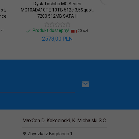
Dysk Toshiba MG Series
Dysk Tosh
ot;
MG10ADA10TE 10TB 512e 3,5&quot;
MG11ACA24TE 24
ance
7200 512MB SATA III
7200 1024MB 
Produkt dostępny!
Produkt do
zt.
20 szt.
2573,
00
PLN
5028
MaxCon D. Kokociński, K. Michalski S.C.
Zbyszka z Bogdańca 1