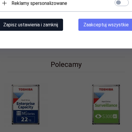
Reklamy spersonalizowane
Zapisz ustawienia i zamknij
Zaakceptuj wszystkie
Polecamy
Specyfikacja
6TS 16TB 3,5" 7200 1024MB SATA III NAS BULK