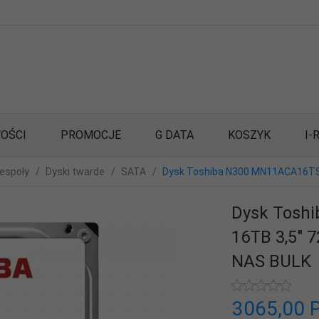
OŚCI
PROMOCJE
G DATA
KOSZYK
I-
espoły
Dyski twarde
SATA
Dysk Toshiba N300 MN11ACA16TS 
Dysk Tosh
16TB 3,5" 
NAS BULK
3065,
00