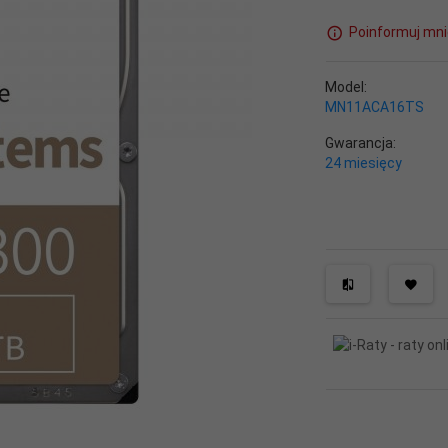
Poinformuj mni
Model:
MN11ACA16TS
Gwarancja:
24 miesięcy