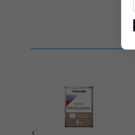
Głośność:
20.0 dB
Interfejs:
SATA III (6 Gb/s)
Miejsce
Incom Group SA
serwisowania:
Okres rękojmi
24
w miesiącach:
Opis ogólny:
Dysk Toshiba N300 MN11ACA1
Pojemność
16 TB
dysku:
Prędkość
7200 obr/min
obrotowa:
Producent:
Toshiba