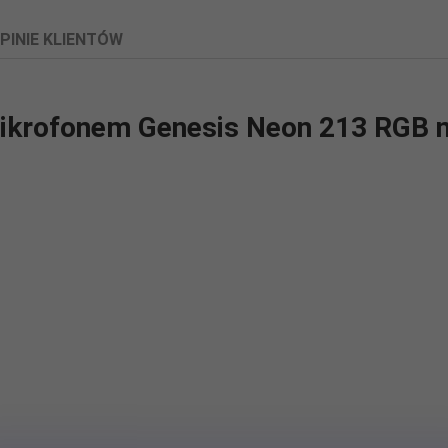
PINIE KLIENTÓW
ikrofonem Genesis Neon 213 RGB 
szne System audio 2.0 Pasmo przenoszenia mikrofonu 100 - 16000 Hz
przewodu Oplot plastikowy Waga 302 g