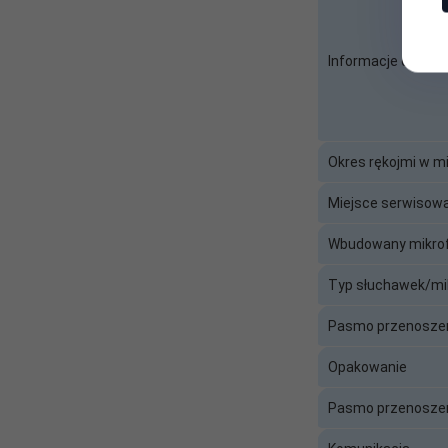
Opis ogólny:
Słuchawki z mikrofo
Pałąk słuchawek:
Pałąk na głowę
Informacje dodat
Pasmo przenoszenia
20Hz - 20kHz
mikrofonu:
Okres rękojmi w m
Pasmo przenoszenia
20Hz - 20kHz
słuchawek:
Miejsce serwisow
Podłączenie
Wbudowany mikro
słuchawek /
USB 2.0 1x mini jack 
mikrofonu:
Typ słuchawek/mi
Pozłacane styki:
Nie
Pasmo przenoszen
Opakowanie
Producent:
Genesis
Pasmo przenoszen
Regulacja głośności:
Na słuchawce