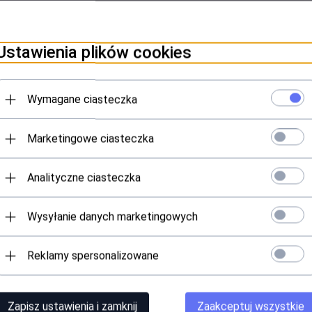
Ustawienia plików cookies
Wymagane ciasteczka
ku
Marketingowe ciasteczka
okółuszne
Analityczne ciasteczka
Specyfikacja
Wysyłanie danych marketingowych
Genesis
Reklamy spersonalizowane
Słuchawki z mikrofonem Genesis Neon 213 R
Czarny
Zapisz ustawienia i zamknij
Zaakceptuj wszystkie