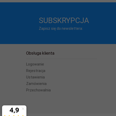
Pozłacane styki
Impedancja (Om)
SUBSKRYPCJA
Baza SCIP
Zapisz się do newslettera:
Długość kabla / M
Zawiera baterię /
Obsługa klienta
Logowanie
Rejestracja
Ustawienia
Zamówienia
Przechowalnia