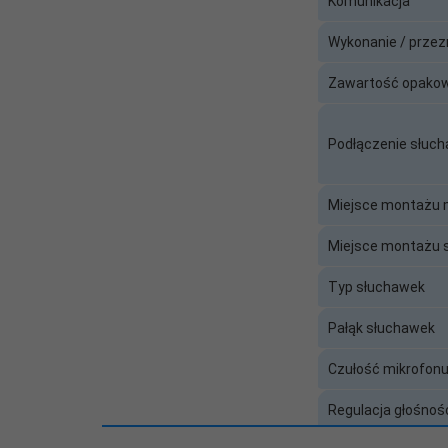
Komunikacja
Typ słuchawek:
Zamknięte
Wykonanie / prze
Typ
Zawartość opako
Stereo
słuchawek/mikrofonu:
Podłączenie słuch
Wbudowany mikrofon:
Tak
Wykonanie /
Dla graczy / Gaming
Miejsce montażu 
przeznaczenie:
Miejsce montażu 
Zawartość
Rozdzielacz minijack I
opakowania:
Typ słuchawek
Zawiera baterię /
Nie
Pałąk słuchawek
akumulator:
Czułość mikrofon
Regulacja głośnoś