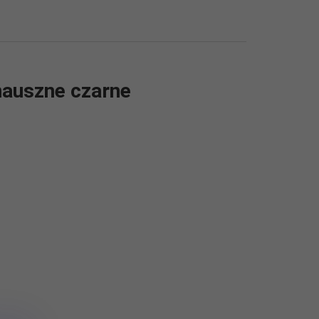
nauszne czarne
 Podświetlenie Tak Kolor podświetlenia