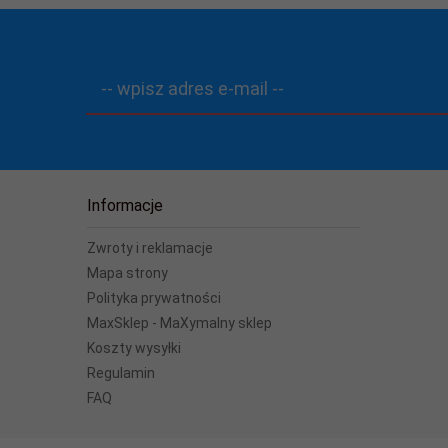
Nie
32.0
Nie
-- wpisz adres e-mail --
aksymalny zasięg (m)
2.20
 akumulator
Nie
Informacje
Zwroty i reklamacje
Mapa strony
Polityka prywatności
MaxSklep - MaXymalny sklep
Koszty wysyłki
Regulamin
FAQ