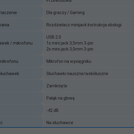
Przewodowa
znaczenie
Dla graczy / Gaming
wania
Rozdzielacz minijack Instrukcja obsługi
USB 2.0
awek / mikrofonu
1x mini jack 3,5mm 3-pin
2x mini jack 3,5mm 3-pin
mikrofonu
Mikrofon na wysięgniku
słuchawek
Słuchawki nauszne/wokółuszne
nstrukcja obsługi
Zamknięte
Pałąk na głowę
u
-42 dB
ci
Na słuchawce