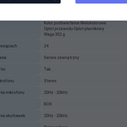
nem Genesis Neon 213 RGB nauszne czarne
Typ słuchawek Wokółuszne
System audio 2.0
Pasmo przenoszenia mikrofonu 100 - 16000 
kowe
Podświetlenie Tak
Kolor podświetlenia Wielokolorowe
Oplot przewodu Oplot plastikowy
Waga 302 g
iesiącach
24
ania
Serwis zewnętrzny
fon
Tak
3,5mm 3-pin 2x mini jack 3,5mm 3-pin
krofonu
Stereo
ia mikrofonu
20Hz - 20kHz
BOX
ia słuchawek
20Hz - 20kHz