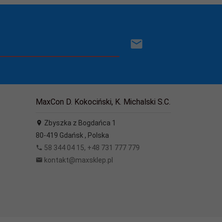
MaxCon D. Kokociński, K. Michalski S.C.
Zbyszka z Bogdańca 1
80-419
Gdańsk
,
Polska
58 344 04 15, +48 731 777 779
kontakt@maxsklep.pl