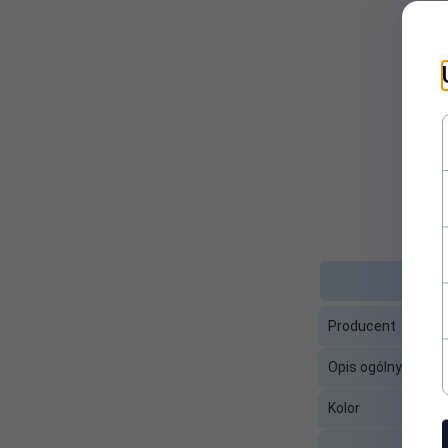
Kolor:
Czarny
Komunikacja:
Przewodowa
Miejsce montażu
Mikrofon na wysięgni
mikrofonu:
Miejsce montażu
Słuchawki nauszne/w
słuchawek:
Miejsce
Serwis zewnętrzny
serwisowania:
Okres rękojmi w
Producent
24
miesiącach:
Opis ogólny
Opakowanie:
BOX
Kolor