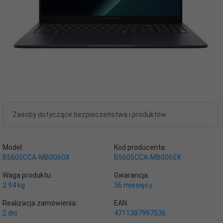
Zasoby dotyczące bezpieczeństwa i produktów
Model:
Kod producenta:
B5605CCA-MB0060X
B5605CCA-MB0060X
Waga produktu:
Gwarancja:
2.94
kg
36 miesięcy
Realizacja zamówienia:
EAN:
2 dni
4711387997536