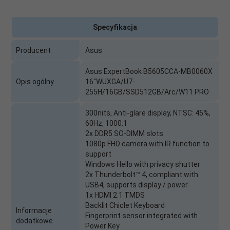
Specyfikacja
Producent
Asus
Asus ExpertBook B5605CCA-MB0060X
Opis ogólny
16"WUXGA/U7-
255H/16GB/SSD512GB/Arc/W11 PRO
300nits, Anti-glare display, NTSC: 45%,
60Hz, 1000:1
2x DDR5 SO-DIMM slots
1080p FHD camera with IR function to
support
Windows Hello with privacy shutter
2x Thunderbolt™ 4, compliant with
USB4, supports display / power
1x HDMI 2.1 TMDS
Backlit Chiclet Keyboard
Informacje
Fingerprint sensor integrated with
dodatkowe
Power Key