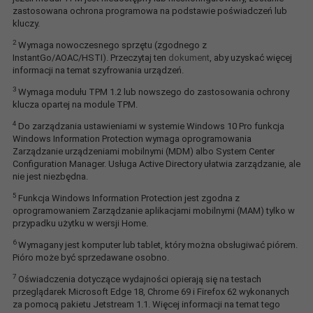
zastosowana ochrona programowa na podstawie poświadczeń lub
kluczy.
2
Wymaga nowoczesnego sprzętu (zgodnego z
InstantGo/AOAC/HSTI). Przeczytaj ten
dokument
, aby uzyskać więcej
informacji na temat szyfrowania urządzeń.
3
Wymaga modułu TPM 1.2 lub nowszego do zastosowania ochrony
klucza opartej na module TPM.
4
Do zarządzania ustawieniami w systemie Windows 10 Pro funkcja
Windows Information Protection wymaga oprogramowania
Zarządzanie urządzeniami mobilnymi (MDM) albo System Center
Configuration Manager. Usługa Active Directory ułatwia zarządzanie, ale
nie jest niezbędna.
5
Funkcja Windows Information Protection jest zgodna z
oprogramowaniem Zarządzanie aplikacjami mobilnymi (MAM) tylko w
przypadku użytku w wersji Home.
6
Wymagany jest komputer lub tablet, który można obsługiwać piórem.
Pióro może być sprzedawane osobno.
7
Oświadczenia dotyczące wydajności opierają się na testach
przeglądarek Microsoft Edge 18, Chrome 69 i Firefox 62 wykonanych
za pomocą pakietu Jetstream 1.1. Więcej informacji na temat tego