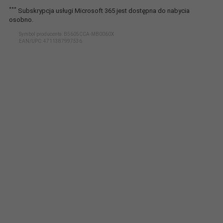
***
Subskrypcja usługi Microsoft 365 jest dostępna do nabycia
osobno.
Symbol producenta: B5605CCA-MB0060X
EAN/UPC:
4711387997536