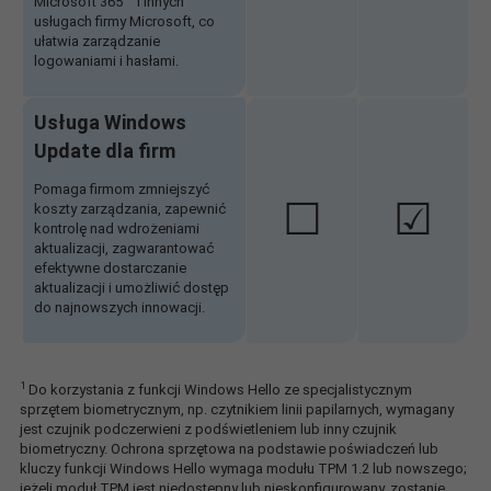
Microsoft 365
i innych
usługach firmy Microsoft, co
ułatwia zarządzanie
logowaniami i hasłami.
Usługa Windows
Update dla firm
Pomaga firmom zmniejszyć
☐
☑
koszty zarządzania, zapewnić
kontrolę nad wdrożeniami
aktualizacji, zagwarantować
efektywne dostarczanie
aktualizacji i umożliwić dostęp
do najnowszych innowacji.
1
Do korzystania z funkcji Windows Hello ze specjalistycznym
sprzętem biometrycznym, np. czytnikiem linii papilarnych, wymagany
jest czujnik podczerwieni z podświetleniem lub inny czujnik
biometryczny. Ochrona sprzętowa na podstawie poświadczeń lub
kluczy funkcji Windows Hello wymaga modułu TPM 1.2 lub nowszego;
jeżeli moduł TPM jest niedostępny lub nieskonfigurowany, zostanie