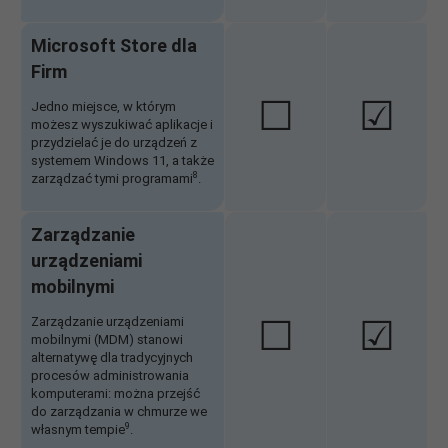
Microsoft Store dla
Firm
☐
☑
Jedno miejsce, w którym
możesz wyszukiwać aplikacje i
przydzielać je do urządzeń z
systemem Windows 11, a także
8
zarządzać tymi programami
.
Zarządzanie
urządzeniami
mobilnymi
☐
☑
Zarządzanie urządzeniami
mobilnymi (MDM) stanowi
alternatywę dla tradycyjnych
procesów administrowania
komputerami: można przejść
do zarządzania w chmurze we
9
własnym tempie
.