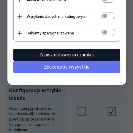
potrzebny na skonfigurowanie
7
nowego urządzenia
.
Wysyłanie danych marketingowych
Zasady grup
Reklamy spersonalizowane
Zarządzaj komputerami,
kontami i grupami
☐
☑
użytkowników, a także łatwo
uzyskuj dostęp do plików i
Zapisz ustawienia i zamknij
drukarek w środowisku
urządzeń z systemami
Zaakceptuj wszystkie
Windows 11 Pro i Windows
*
Server
.
Konfiguracja w trybie
kiosku
☐
☑
Skonfiguruj ją lokalnie na
urządzeniu albo zdalnie za
pomocą oprogramowania
Zarządzanie urządzeniami
mobilnymi.