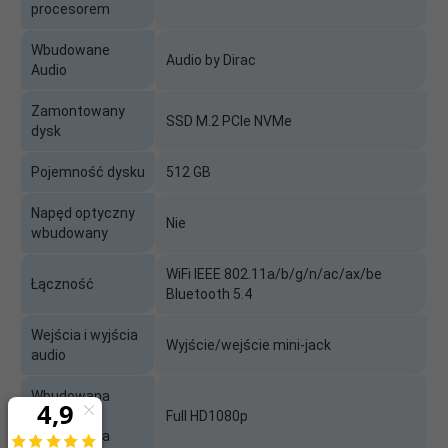
procesorem
Wbudowane
Audio by Dirac
Audio
Zamontowany
SSD M.2 PCIe NVMe
dysk
Pojemność dysku
512 GB
Napęd optyczny
Nie
wbudowany
WiFi IEEE 802.11a/b/g/n/ac/ax/be
Łączność
Bluetooth 5.4
Wejścia i wyjścia
Wyjście/wejście mini-jack
audio
Wbudowana
kamera
Full HD1080p
internetowa