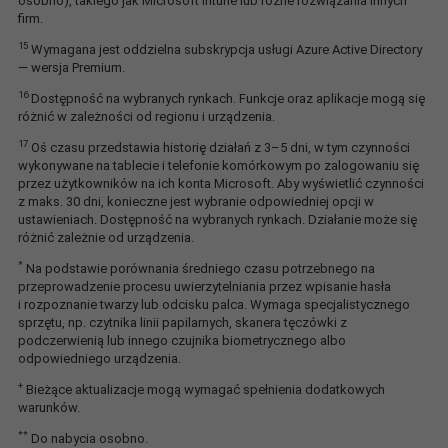
osobno), takiego jak Microsoft Intune lub różne rozwiązania innych
firm.
15
Wymagana jest oddzielna subskrypcja usługi Azure Active Directory
— wersja Premium.
16
Dostępność na wybranych rynkach. Funkcje oraz aplikacje mogą się
różnić w zależności od regionu i urządzenia.
17
Oś czasu przedstawia historię działań z 3–5 dni, w tym czynności
wykonywane na tablecie i telefonie komórkowym po zalogowaniu się
przez użytkowników na ich konta Microsoft. Aby wyświetlić czynności
z maks. 30 dni, konieczne jest wybranie odpowiedniej opcji w
ustawieniach. Dostępność na wybranych rynkach. Działanie może się
różnić zależnie od urządzenia.
*
Na podstawie porównania średniego czasu potrzebnego na
przeprowadzenie procesu uwierzytelniania przez wpisanie hasła
i rozpoznanie twarzy lub odcisku palca. Wymaga specjalistycznego
sprzętu, np. czytnika linii papilarnych, skanera tęczówki z
podczerwienią lub innego czujnika biometrycznego albo
odpowiedniego urządzenia.
+
Bieżące aktualizacje mogą wymagać spełnienia dodatkowych
warunków.
**
Do nabycia osobno.