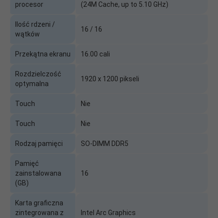
procesor
(24M Cache, up to 5.10 GHz)
Ilość rdzeni /
16 / 16
wątków
Przekątna ekranu
16.00 cali
Rozdzielczość
1920 x 1200 pikseli
optymalna
Touch
Nie
Touch
Nie
Rodzaj pamięci
SO-DIMM DDR5
Pamięć
zainstalowana
16
(GB)
Karta graficzna
zintegrowana z
Intel Arc Graphics