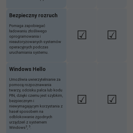
Bezpieczny rozruch
Pomaga zapobiegać
☑
☑
ładowaniu złośliwego
oprogramowania i
nieautoryzowanych systemów
operacyjnych podczas
uruchamiania systemu.
Windows Hello
Umożliwia uwierzytelnianie za
pomocą rozpoznawania
twarzy, odcisku palca lub kodu
☑
☑
PIN, dzięki czemu jest szybkim,
bezpiecznym i
niewymagającym korzystania z
haseł sposobem na
odblokowanie zgodnych
urządzeń z systemem
3
5
Windows
,
.