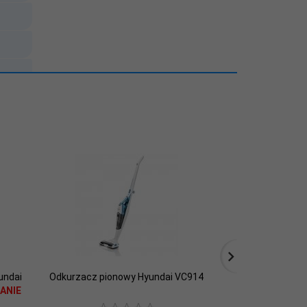
undai
Odkurzacz pionowy Hyundai VC914
Odkurzacz 
ANIE