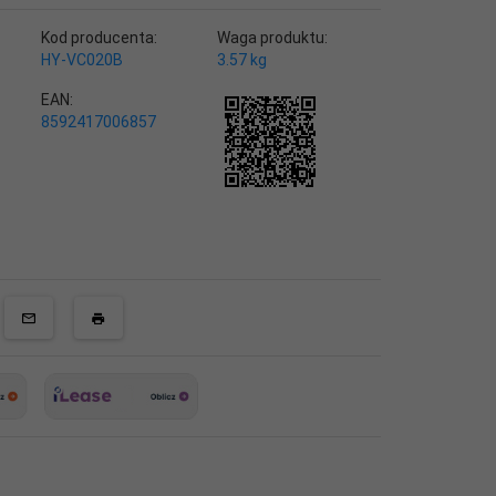
Kod producenta:
Waga produktu:
HY-VC020B
3.57
kg
EAN:
8592417006857