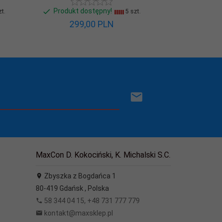
Produkt dostępny!
Produkt d
t.
5 szt.
299,
00
PLN
204,
MaxCon D. Kokociński, K. Michalski S.C.
Zbyszka z Bogdańca 1
80-419
Gdańsk
,
Polska
58 344 04 15, +48 731 777 779
kontakt@maxsklep.pl