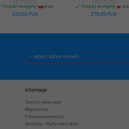
Produkt dostępny!
Produkt dostępny!
8 szt.
3 sz
255,
00
PLN
278,
00
PLN
-- wpisz adres e-mail --
Informacje
Zwroty i reklamacje
Mapa strony
Polityka prywatności
MaxSklep - MaXymalny sklep