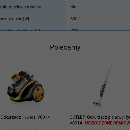
nik zapełnienia worka
Nie
maksymalna [W]
600.0
m hałasu (maks.) [dB]
79.0
SCIP
Nie
Polecamy
ść kabla / Maksymalny zasięg (m)
7.00
ność worka / pojemnika na kurz (l)
0.50
ncja producenta [mies.]
24
ra baterię / akumulator
Nie
Odkurzacz Hyundai VC014
OUTLET: Odkurzacz pionowy Hy
VC914 -
USZKODZONE OPAKOW