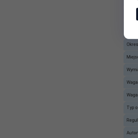
Opis 
Pojemność
worka /
Kolor
0.50
pojemnika na
kurz (l):
Infor
Poziom hałasu
79.0
(maks.) [dB]:
Okres
Miejs
Producent:
HYUNDAI
Wymia
Regulacja
Nie
mocy:
Waga 
Typ
Pionowy
Waga 
odkurzacza:
Typ 
Waga (kg):
2.7
Regul
Wskaźnik
zapełnienia
Nie
Autom