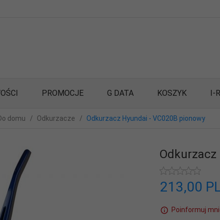
OŚCI
PROMOCJE
G DATA
KOSZYK
I-
Do domu
Odkurzacze
Odkurzacz Hyundai - VC020B pionowy
Odkurzacz 
213,
00
P
Poinformuj mni