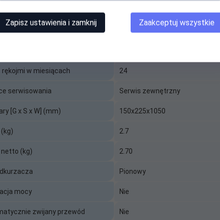
ogólny
Odkurzacz Hyundai - VC020B p
Czarno-czerwony
Zapisz ustawienia i zamknij
Zaakceptuj wszystkie
Odkurzacz 2 w 1 - pionowy i ręc
macje dodatkowe
Filtr HEPA
 rękojmi w miesiącach
24
ce serwisowania
Serwis zewnętrzny
ry [G x S x W] (mm)
150x225x1050
(kg)
2.7
netto (kg)
2.70
odkurzacza
Pionowy
acja mocy
Nie
atycznie zwijany przewód
Nie