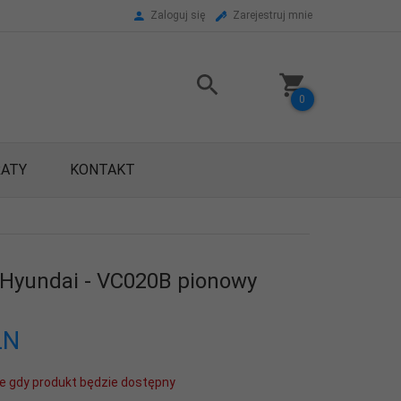
Zaloguj się
Zarejestruj mnie
0
RATY
KONTAKT
Hyundai - VC020B pionowy
LN
e gdy produkt będzie dostępny