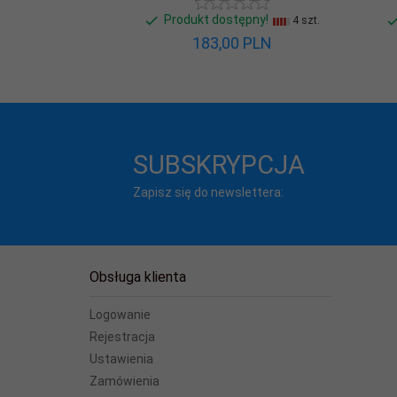
Produkt dostępny!
4 szt.
183,
00
PLN
SUBSKRYPCJA
Zapisz się do newslettera:
Obsługa klienta
Logowanie
Rejestracja
Ustawienia
Zamówienia