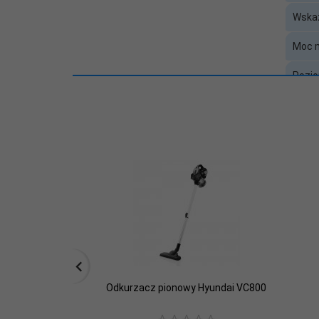
worka:
Wskaź
Wymiary [G x S
150x225x1050
x W] (mm):
Moc 
Zawiera
Pozio
baterię /
Nie
akumulator:
Baza 
Długo
Pojem
Gwara
Zawie
Odkurzacz pionowy Hyundai VC800