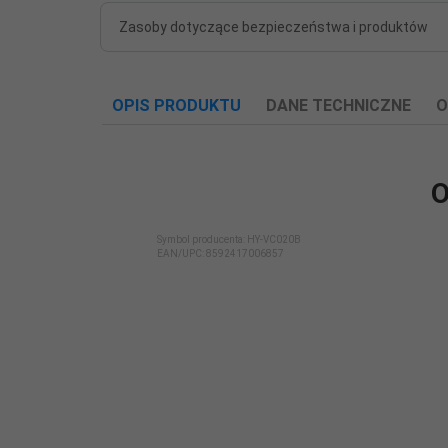
Zasoby dotyczące bezpieczeństwa i produktów
OPIS PRODUKTU
DANE TECHNICZNE
O
O
Automatycznie
Symbol producenta: HY-VC020B
EAN/UPC:
8592417006857
zwijany
Nie
przewód:
Baza SCIP:
Nie
Długość kabla
/ Maksymalny
7.00
zasięg (m):