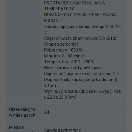
PROSTA OBSŁUGA I REGULACJA
TEMPERATURY
NOWOCZESNY DESIGN I PRAKTYCZNA
FORMA
Zakres napięcia znamionowego: 220-240
V
Częstotliwość znamionowa: 50/60 Hz
Stopień ochrony: I
Pobór mocy: 1000 W
Minutnik: 0 - 60 minut
Temperatura: 80°C - 200°C
Nóżki gumowe antypoślizgowe
Pojemność pojemnika do smażenia: 2.6 l
Długość kabla zasilającego (widoczna):
90 cm
Wymiary produktu (dł. x szer. x wys.): 30.0
x 22.0 x 28.8 [cm]
Okres rękojmi
24
w miesiącach
Miejsce
Serwis zewnętrzny