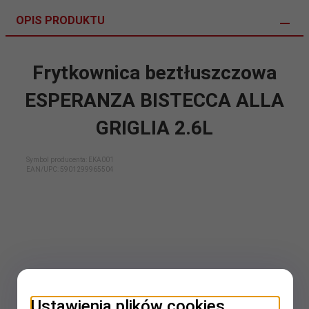
OPIS PRODUKTU
Frytkownica beztłuszczowa
ESPERANZA BISTECCA ALLA
GRIGLIA 2.6L
Symbol producenta: EKA001
EAN/UPC:
5901299965504
Ustawienia plików cookies