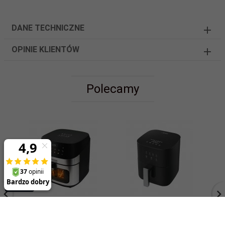
DANE TECHNICZNE
OPINIE KLIENTÓW
Polecamy
Frytkownica
Frytkownica
beztłuszczowa
beztłuszczowa