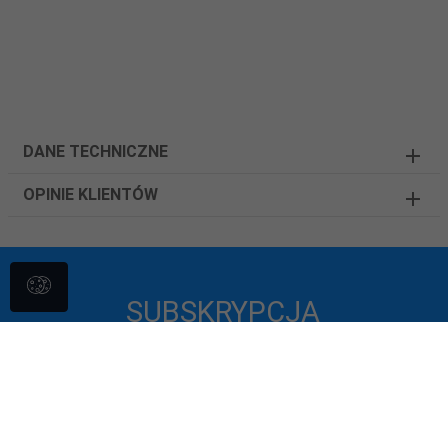
DANE TECHNICZNE
OPINIE KLIENTÓW
SUBSKRYPCJA
-- wpisz adres e-mail --