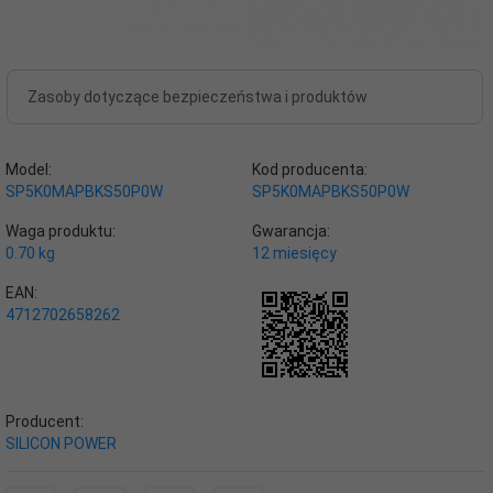
Zasoby dotyczące bezpieczeństwa i produktów
Model:
Kod producenta:
SP5K0MAPBKS50P0W
SP5K0MAPBKS50P0W
Waga produktu:
Gwarancja:
0.70
kg
12 miesięcy
EAN:
4712702658262
Producent:
SILICON POWER