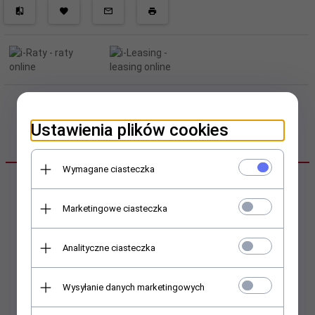
Ustawienia plików cookies
OPIS PRODUKTU
Wymagane ciasteczka
Powerbank Silicon Power S50
Marketingowe ciasteczka
5000mAh 2xUSB LED biały
Analityczne ciasteczka
Symbol producenta: SP5K0MAPBKS50P0W
EAN/UPC:
4712702658262
Wysyłanie danych marketingowych