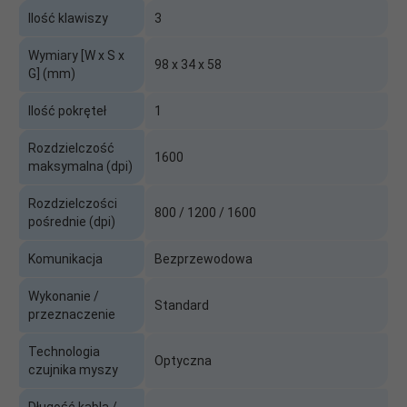
Ilość klawiszy
3
Wymiary [W x S x
98 x 34 x 58
G] (mm)
Ilość pokręteł
1
Rozdzielczość
1600
maksymalna (dpi)
Rozdzielczości
800 / 1200 / 1600
pośrednie (dpi)
Komunikacja
Bezprzewodowa
Wykonanie /
Standard
przeznaczenie
Technologia
Optyczna
czujnika myszy