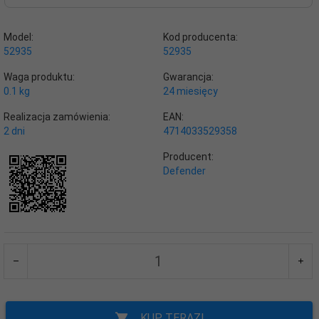
Model:
Kod producenta:
52935
52935
Waga produktu:
Gwarancja:
0.1
kg
24 miesięcy
Realizacja zamówienia:
EAN:
2 dni
4714033529358
Producent:
Defender
KUP TERAZ!