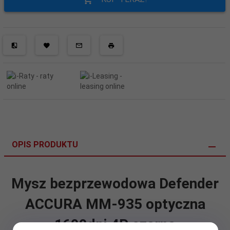
OPIS PRODUKTU
Mysz bezprzewodowa Defender
ACCURA MM-935 optyczna
1600dpi 4P czarna