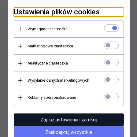
Ustawienia plików cookies
Symbol producenta: 52935
EAN/UPC:
4714033529358
Wymagane ciasteczka
Marketingowe ciasteczka
Analityczne ciasteczka
Wysyłanie danych marketingowych
Reklamy spersonalizowane
Zapisz ustawienia i zamknij
Zaakceptuj wszystkie