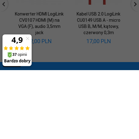
Konwerter HDMI LogiLink
Kabel USB 2.0 LogiLink
CV0107 HDMI (M) na
CU0149 USB A - micro
VGA (F), audio 3,5mm
USB B, M/M, kątowy,
jack
czerwony 0,3m
42,
00
PLN
17,
00
PLN
SUBSKRYPCJA
-- wpisz adres e-mail --