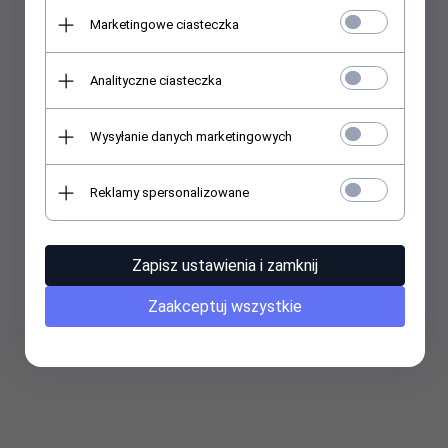
Symbol producenta: KAB0064
Marketingowe ciasteczka
EAN/UPC:
4052792042764
Analityczne ciasteczka
Wysyłanie danych marketingowych
Reklamy spersonalizowane
Zapisz ustawienia i zamknij
Zaakceptuj wszystkie