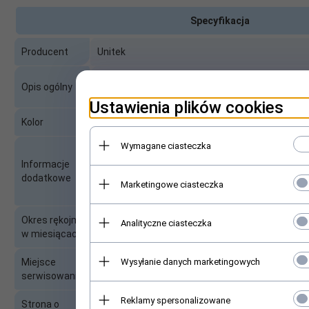
Specyfikacja
Producent
Unitek
Kabel USB Unitek C14059BK USB 3.1 Typ-C (M) -
Opis ogólny
100W
Ustawienia plików cookies
Kolor
Czarny
Wymagane ciasteczka
Synchronizacja i ładowanie obsługuje zasilani
Informacje
PD)
dodatkowe
Zintegrowany układ E-MARK zwiększa moc do 20
Marketingowe ciasteczka
Nylonowy oplot dla większej trwałości
Okres rękojmi
Analityczne ciasteczka
24
w miesiącach
Wysyłanie danych marketingowych
Miejsce
Serwis zewnętrzny
serwisowania
Reklamy spersonalizowane
Strona o
www.fen.pl/index.php?