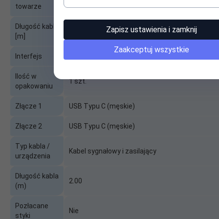
towarze
go=2&act=3&produkt=4ea17015e8308&profil=
Długość kabla
Zapisz ustawienia i zamknij
2.00
[m]
Zaakceptuj wszystkie
Interfejs
USB 2.0
Ilość w
1 szt.
opakowaniu
Złącze 1
USB Typu C (męskie)
Złącze 2
USB Typu C (męskie)
Typ kabla /
Kabel sygnałowy i zasilający
urządzenia
Długość kabla
2.00
(m)
Pozłacane
Nie
styki