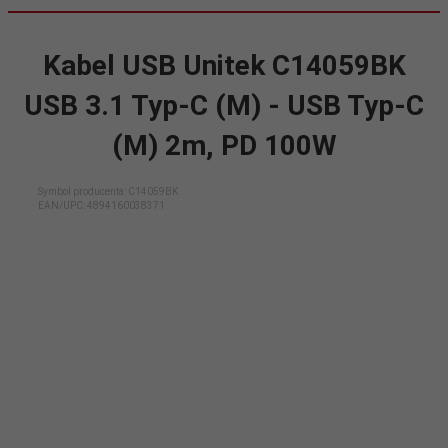
Kabel USB Unitek C14059BK
USB 3.1 Typ-C (M) - USB Typ-C
(M) 2m, PD 100W
Symbol producenta: C14059BK
EAN/UPC:
4894160038371