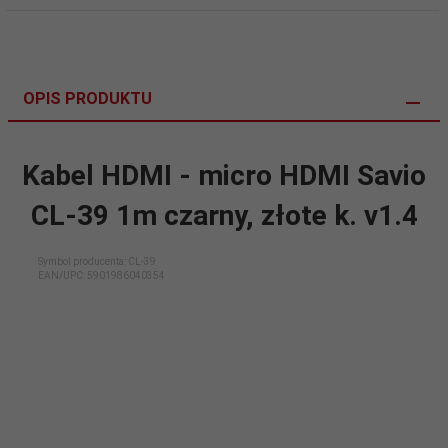
OPIS PRODUKTU
Kabel HDMI - micro HDMI Savio
CL-39 1m czarny, złote k. v1.4
Symbol producenta: CL-39
EAN/UPC:
5901986040354