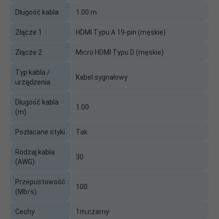
Długość kabla
1.00 m
Złącze 1
HDMI Typu A 19-pin (męskie)
Złącze 2
Micro HDMI Typu D (męskie)
Typ kabla /
Kabel sygnałowy
urządzenia
Długość kabla
1.00
(m)
Pozłacane styki
Tak
Rodzaj kabla
30
(AWG)
Przepustowość
100
(Mb/s)
Cechy
1m;czarny