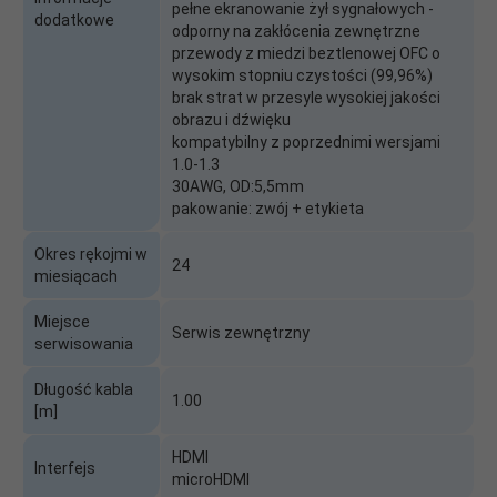
pełne ekranowanie żył sygnałowych -
dodatkowe
odporny na zakłócenia zewnętrzne
przewody z miedzi beztlenowej OFC o
wysokim stopniu czystości (99,96%)
brak strat w przesyle wysokiej jakości
obrazu i dźwięku
kompatybilny z poprzednimi wersjami
1.0-1.3
30AWG, OD:5,5mm
pakowanie: zwój + etykieta
Okres rękojmi w
24
miesiącach
Miejsce
Serwis zewnętrzny
serwisowania
Długość kabla
1.00
[m]
HDMI
Interfejs
microHDMI