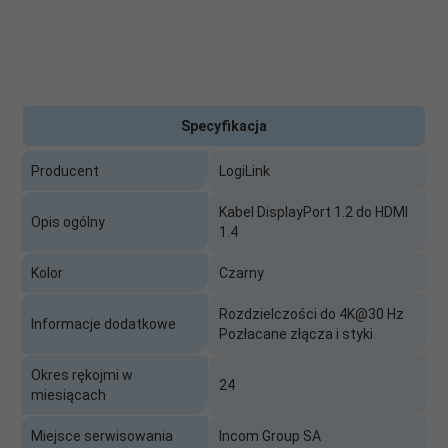
Specyfikacja
Producent
LogiLink
Kabel DisplayPort 1.2 do HDMI
Opis ogólny
1.4
Kolor
Czarny
Rozdzielczości do 4K@30 Hz
Informacje dodatkowe
Pozłacane złącza i styki
Okres rękojmi w
24
miesiącach
Miejsce serwisowania
Incom Group SA