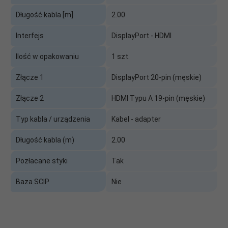
Długość kabla [m]
2.00
Interfejs
DisplayPort - HDMI
Ilość w opakowaniu
1 szt.
Złącze 1
DisplayPort 20-pin (męskie)
Złącze 2
HDMI Typu A 19-pin (męskie)
Typ kabla / urządzenia
Kabel - adapter
Długość kabla (m)
2.00
Pozłacane styki
Tak
Baza SCIP
Nie