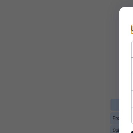
Kolor:
Czarny
Miejsce
Incom Group SA
serwisowania:
Okres rękojmi
24
w miesiącach:
Opis ogólny:
Kabel synchronizacji i ładow
Producent:
LogiLink
Przepustowość
480
(Mb/s):
Typ kabla /
Kabel sygnałowy i zasilający
Producent
urządzenia:
Opis ogóln
Złącze 1:
USB 2.0 Typu A (męskie)