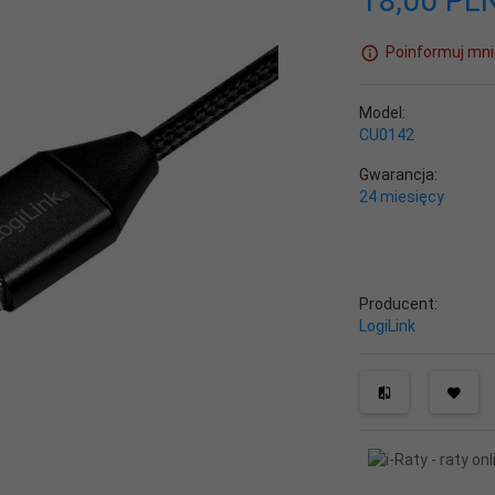
18,
00
PL
Poinformuj mni
Model:
CU0142
Gwarancja:
24 miesięcy
Producent:
LogiLink