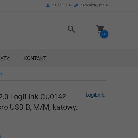
Zaloguj się
Zarejestruj mnie
0
RATY
KONTAKT
1m
2.0 LogiLink CU0142
cro USB B, M/M, kątowy,