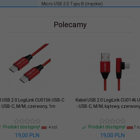
Micro USB 2.0 Typu B (męskie)
/ urządzenia
Kabel sygnałowy i zasilający
Polecamy
bla (m)
1.00
wość (Mb/s)
480
1m; czarny
Nie
l USB 2.0 LogiLink CU0156 USB-C
Kabel USB 2.0 LogiLink CU0146 
- USB-C, M/M, czerwony, 1m
- USB-C, M/M, kątowy, czerwon
Produkt dostępny!
Produkt dostępny!
4 szt.
7 sz
19,
00
PLN
19,
00
PLN