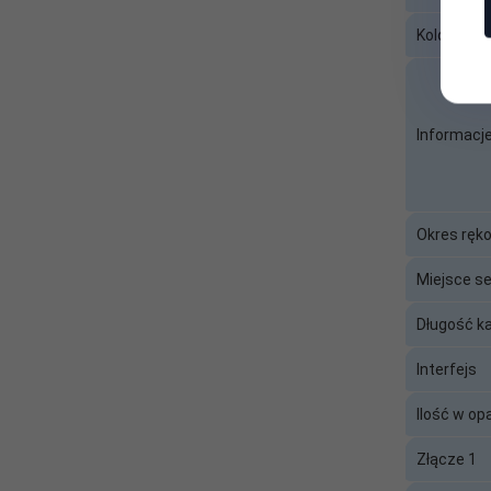
Kolor
Złącze 2:
Micro USB 2.0 Typu B (męski
Informacj
Okres ręk
Miejsce s
Długość ka
Interfejs
Ilość w o
Złącze 1