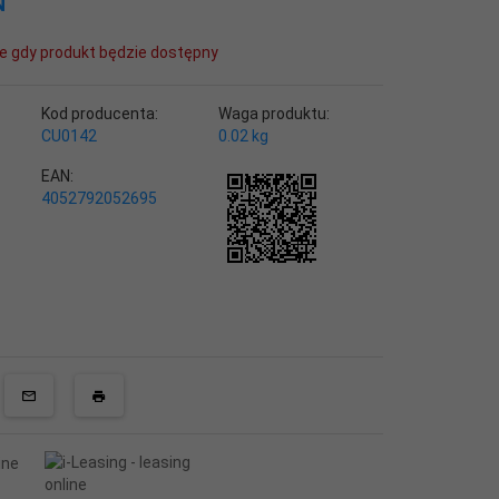
N
e gdy produkt będzie dostępny
Kod producenta:
Waga produktu:
CU0142
0.02
kg
EAN:
4052792052695