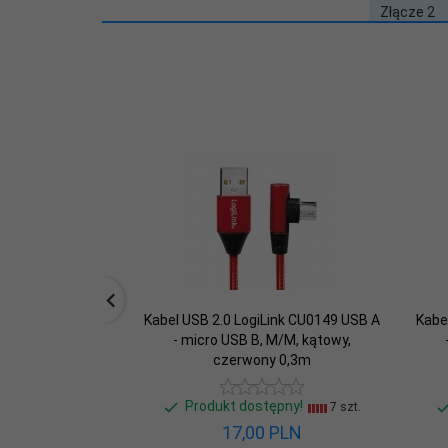
Złącze 2
Typ kabla 
Długość ka
Przepusto
Cechy
Baza SCIP
Kabel USB 2.0 LogiLink CU0149 USB A
Kabe
- micro USB B, M/M, kątowy,
czerwony 0,3m
Produkt dostępny!
7 szt.
17,
00
PLN