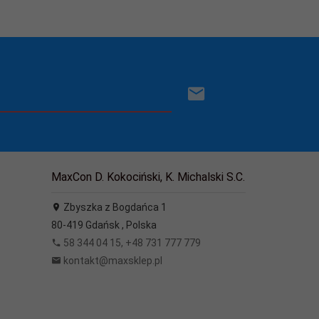
MaxCon D. Kokociński, K. Michalski S.C.
Zbyszka z Bogdańca 1
80-419
Gdańsk
,
Polska
58 344 04 15, +48 731 777 779
kontakt@maxsklep.pl