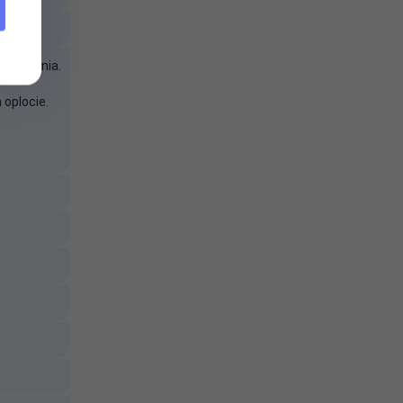
 ładowania.
 oplocie.