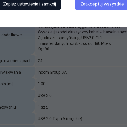
Zapisz ustawienia i zamknij
Zaakceptuj wszystkie
Czarny
e)
Wysokiej jakości kabel do synchronizacji danych i
Kompatybilny z szeroką gamą urządzeń USB.
Wysokiej jakości elastyczny kabel w bawełnianym
e dodatkowe
Zgodny ze specyfikacją USB2.0 /1.1
Transfer danych: szybkość do 480 Mb/s
Kąt 90°
ojmi w miesiącach
24
erwisowania
Incom Group SA
bla [m]
1.00
USB 2.0
pakowaniu
1 szt.
USB 2.0 Typu A (męskie)