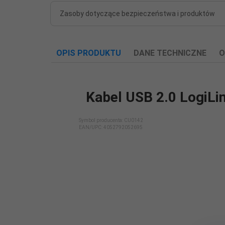
Zasoby dotyczące bezpieczeństwa i produktów
OPIS PRODUKTU
DANE TECHNICZNE
O
Kabel USB 2.0 LogiLi
Długość kabla
Symbol producenta: CU0142
1.00
EAN/UPC:
4052792052695
(m):
Długość kabla
1.00
[m]:
Ilość w
1 szt
opakowaniu:
Interfejs:
USB 2.0