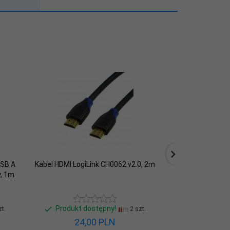
USB A
Kabel HDMI LogiLink CH0062 v2.0, 2m
Konwerter HDM
y, 1m
HDMI (M) na VG
Produkt dostępny!
Produkt d
t.
2 szt.
24,
00
PLN
42,