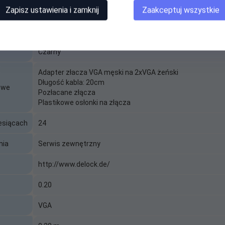
Zapisz ustawienia i zamknij
Zaakceptuj wszystkie
LANBERG
Kabel adapter/splitter Lanberg AD-0020-BK VGA (M) -> 2x 
Czarny
Adapter złacza VGA męski na 2xVGA żeński
Długość kabla: 20cm
owe
Pozłacane złącza
Plastikowe osłonki na złącza
5-pin (żeńskie)
esiącach
24
nia
Serwis zewnętrzny
http://www.delock.de/
0.20
VGA