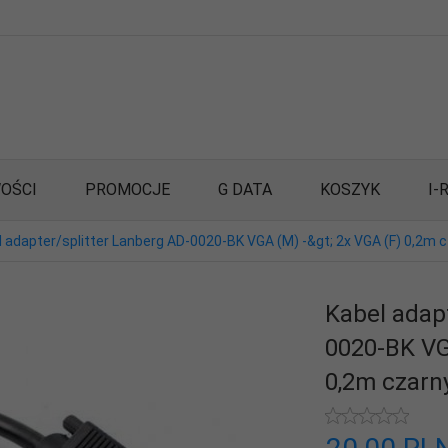
OŚCI
PROMOCJE
G DATA
KOSZYK
I-
l adapter/splitter Lanberg AD-0020-BK VGA (M) -&gt; 2x VGA (F) 0,2m 
Kabel adap
0020-BK VG
0,2m czarn