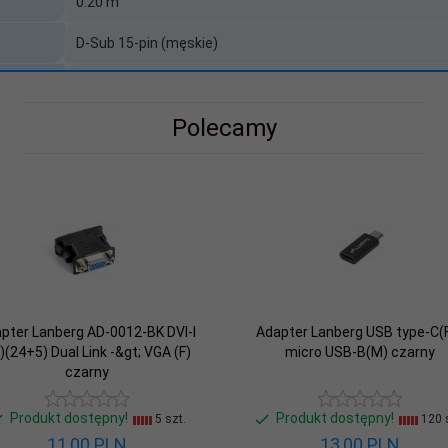
0.20 m
D-Sub 15-pin (męskie)
D-Sub/VGA 15-pin (żeńskie)
D-Sub/VGA 15-pin (żeńskie)
Polecamy
enia
Rozdzielacz
0.20
Tak
Nie
pter Lanberg AD-0012-BK DVI-I
Adapter Lanberg USB type-C(F
)(24+5) Dual Link -&gt; VGA (F)
micro USB-B(M) czarny
czarny
Produkt dostępny!
Produkt dostępny!
5 szt.
120 s
11,
00
PLN
13,
00
PLN