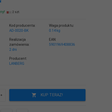
N
ny!
2 szt.
Kod producenta:
Waga produktu:
AD-0020-BK
0.14
kg
Realizacja
EAN:
zamówienia:
5901969408836
2 dni
Producent:
LANBERG
KUP TERAZ!