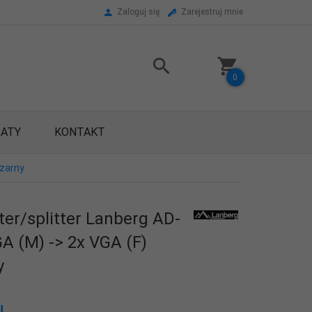
Zaloguj się
Zarejestruj mnie
0
RATY
KONTAKT
czarny
ter/splitter Lanberg AD-
A (M) -> 2x VGA (F)
y