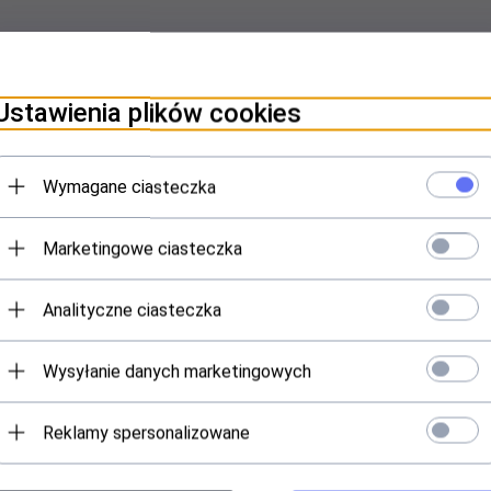
2xVGA żeński Długość kabla: 20cm Pozłacane złącza Plastikowe osłonk
Ustawienia plików cookies
Wymagane ciasteczka
Marketingowe ciasteczka
Analityczne ciasteczka
Wysyłanie danych marketingowych
g AD-0020-BK VGA (M) -|} 2x VGA (F) 0,2m czarny
Reklamy spersonalizowane
Specyfikacja