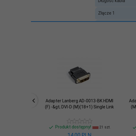
Długość kabla
Złącze 1
Złącze 2
Typ kabla / urządz
Długość kabla (m)
Pozłacane styki
Baza SCIP
Adapter Lanberg AD-0013-BK HDMI
Ada
(F) -&gt; DVI-D (M)(18+1) Single Link
(M
Produkt dostępny!
21 szt.
14,
00
PLN