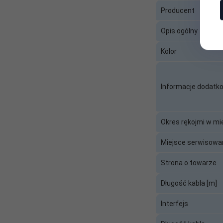
Producent:
LANBERG
Producent
Strona o
Opis ogólny
http://www.delock.de/
towarze:
Kolor
Typ kabla /
Rozdzielacz
urządzenia:
Informacje dodatk
Złącze 1:
D-Sub 15-pin (męskie)
Złącze 2:
D-Sub 15-pin (żeńskie) D-Sub 1
Okres rękojmi w mi
Miejsce serwisowa
Strona o towarze
Długość kabla [m]
Interfejs