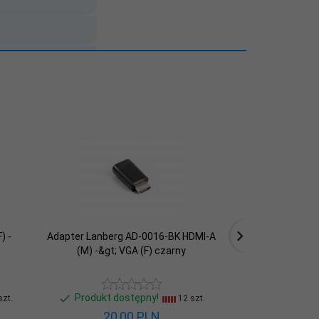
) -
Adapter Lanberg AD-0016-BK HDMI-A
Adapter Lanber
(M) -&gt; VGA (F) czarny
USB-A(M)
Produkt dostępny!
Produkt do
zt.
12 szt.
20,
00
PLN
14,