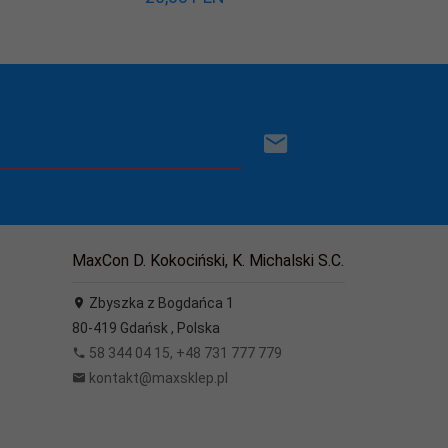
MaxCon D. Kokociński, K. Michalski S.C.
Zbyszka z Bogdańca 1
80-419
Gdańsk
,
Polska
58 344 04 15, +48 731 777 779
kontakt@maxsklep.pl