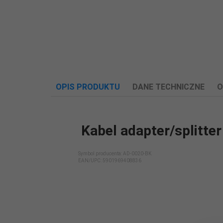
OPIS PRODUKTU
DANE TECHNICZNE
O
Kabel adapter/splitt
Długość
Symbol producenta: AD-0020-BK
0.20 m
EAN/UPC:
5901969408836
kabla:
Długość kabla
0.20
(m):
Długość kabla
0.20