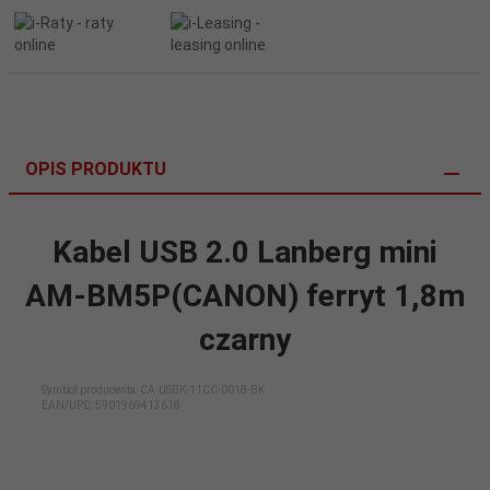
OPIS PRODUKTU
Kabel USB 2.0 Lanberg mini
AM-BM5P(CANON) ferryt 1,8m
czarny
Symbol producenta: CA-USBK-11CC-0018-BK
EAN/UPC:
5901969413618