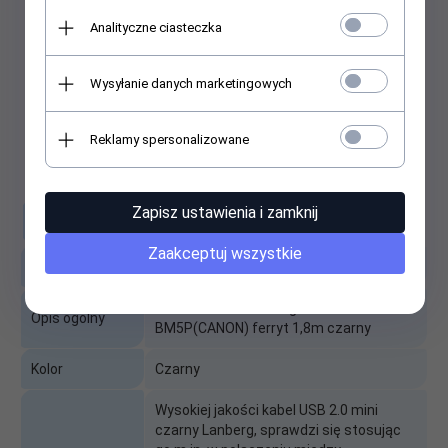
Analityczne ciasteczka
Wysyłanie danych marketingowych
Reklamy spersonalizowane
Zapisz ustawienia i zamknij
Specyfikacja
Zaakceptuj wszystkie
Producent
LANBERG
Kabel USB 2.0 Lanberg mini AM-
Opis ogólny
BM5P(CANON) ferryt 1,8m czarny
Kolor
Czarny
Wysokiej jakości kabel USB 2.0 mini
czarny Lanberg, sprawdzi się stosując