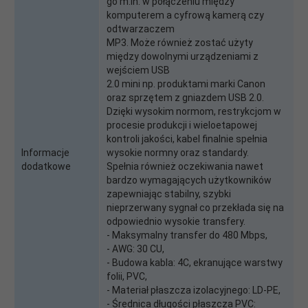
go m.in. w połączeniu między
komputerem a cyfrową kamerą czy
odtwarzaczem
MP3. Może również zostać użyty
między dowolnymi urządzeniami z
wejściem USB
2.0 mini np. produktami marki Canon
oraz sprzętem z gniazdem USB 2.0.
Dzięki wysokim normom, restrykcjom w
procesie produkcji i wieloetapowej
kontroli jakości, kabel finalnie spełnia
Informacje
wysokie normny oraz standardy.
dodatkowe
Spełnia również oczekiwania nawet
bardzo wymagających użytkowników
zapewniając stabilny, szybki
nieprzerwany sygnał co przekłada się na
odpowiednio wysokie transfery.
- Maksymalny transfer do 480 Mbps,
- AWG: 30 CU,
- Budowa kabla: 4C, ekranujące warstwy
folii, PVC,
- Materiał płaszcza izolacyjnego: LD-PE,
- Średnica długości płaszcza PVC: