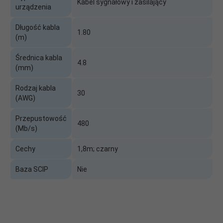
Kabel sygnałowy i zasilający
urządzenia
Długość kabla
1.80
(m)
Średnica kabla
4.8
(mm)
Rodzaj kabla
30
(AWG)
Przepustowość
480
(Mb/s)
Cechy
1,8m; czarny
Baza SCIP
Nie