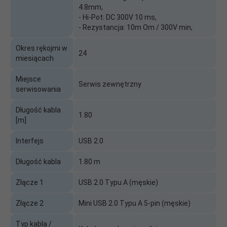
4.8mm,
- Hi-Pot: DC 300V 10 ms,
- Rezystancja: 10m Om / 300V min,
Okres rękojmi w
24
miesiącach
Miejsce
Serwis zewnętrzny
serwisowania
Długość kabla
1.80
[m]
Interfejs
USB 2.0
Długość kabla
1.80 m
Złącze 1
USB 2.0 Typu A (męskie)
Złącze 2
Mini USB 2.0 Typu A 5-pin (męskie)
Typ kabla /