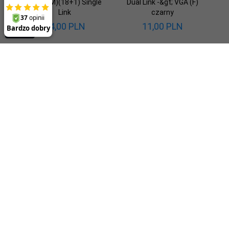
DVI-D (M)(18+1) Single
Dual Link -&gt; VGA (F)
Link
czarny
14,
00
PLN
11,
00
PLN
SUBSKRYPCJA
-- wpisz adres e-mail --
Obsługa klienta
Informacje