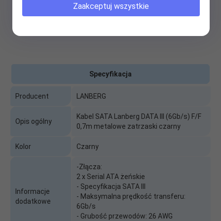
Zaakceptuj wszystkie
Specyfikacja
Producent
LANBERG
Kabel SATA Lanberg DATA III (6Gb/s) F/F
Opis ogólny
0,7m metalowe zatrzaski czarny
Kolor
Czarny
-Złącza:
2 x Serial ATA żeńskie
- Specyfikacja SATA III
Informacje
- Maksymalna prędkość transferu:
dodatkowe
6Gb/s
- Grubość przewodów: 26 AWG