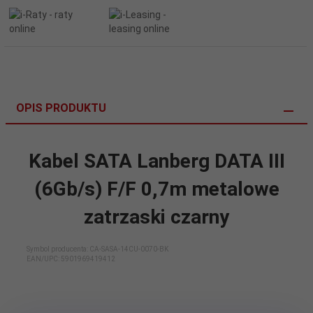
OPIS PRODUKTU
Kabel SATA Lanberg DATA III
(6Gb/s) F/F 0,7m metalowe
zatrzaski czarny
Symbol producenta: CA-SASA-14CU-0070-BK
EAN/UPC:
5901969419412