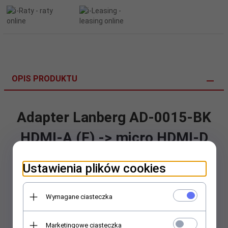
OPIS PRODUKTU
Adapter Lanberg AD-0015-BK
HDMI-A (F) -> micro HDMI-D
(M) czarny
Ustawienia plików cookies
Symbol producenta: AD-0015-BK
EAN/UPC:
5901969408782
Wymagane ciasteczka
Marketingowe ciasteczka