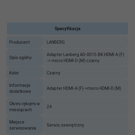
Specyfikacja
Producent
LANBERG
Adapter Lanberg AD-0015-BK HDMI-A (F)
Opis ogólny
-> micro HDMI-D (M) czarny
Kolor
Czarny
Informacje
Adapter HDMI-A (F)->micro HDMI-D (M)
dodatkowe
Okres rękojmi w
24
miesiącach
Miejsce
Serwis zewnętrzny
serwisowania