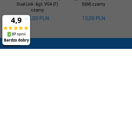
Dual Link -&gt; VGA (F)
B(M) czarny
czarny
11,
00
PLN
13,
00
PLN
SUBSKRYPCJA
-- wpisz adres e-mail --
Obsługa klienta
Informacje