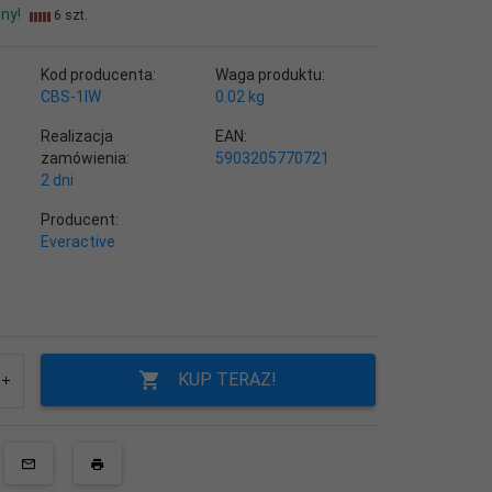
ny!
6 szt.
Kod producenta:
Waga produktu:
CBS-1IW
0.02
kg
Realizacja
EAN:
zamówienia:
5903205770721
2 dni
Producent:
Everactive
KUP TERAZ!