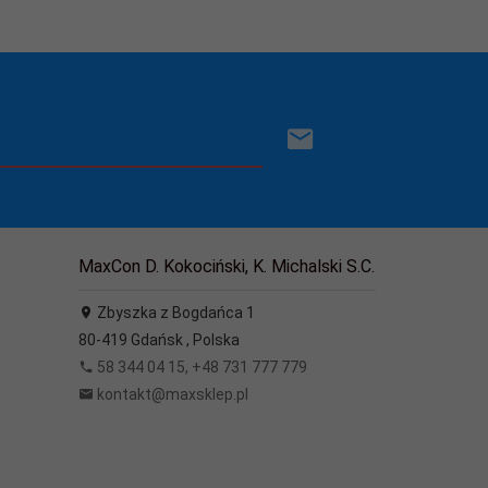
MaxCon D. Kokociński, K. Michalski S.C.
Zbyszka z Bogdańca 1
80-419
Gdańsk
,
Polska
58 344 04 15, +48 731 777 779
kontakt@maxsklep.pl