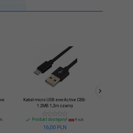
ive
Kabel micro USB everActive CBB-
Kabel micro US
1.2MB 1,2m czarny
0.3MB 0
Produkt dostępny!
Produkt d
t.
9 szt.
16,
00
PLN
13,