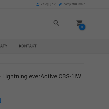
Zaloguj się
Zarejestruj mnie
0
RATY
KONTAKT
- Lightning everActive CBS-1IW
N