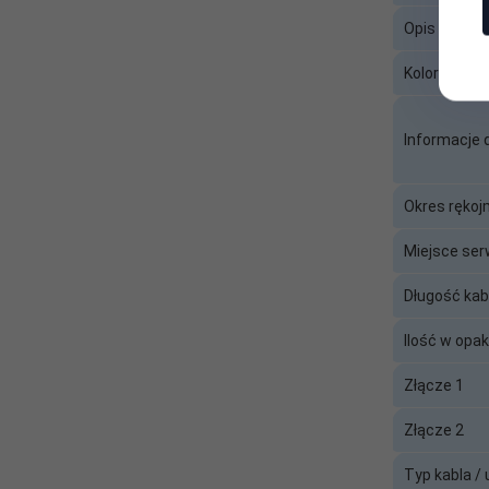
Opis ogólny
Typ kabla /
Kabel sygnałowy i zasilający
urządzenia:
Kolor
Złącze 1:
USB 2.0 Typu A (męskie)
Informacje
Złącze 2:
Lightning 8pin (męskie)
Okres rękoj
Miejsce ser
Długość kab
Ilość w opa
Złącze 1
Złącze 2
Typ kabla /