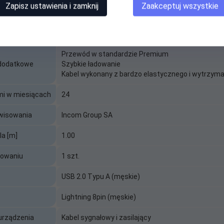
Zapisz ustawienia i zamknij
Zaakceptuj wszystkie
Kabel USB - Lightning everActive CBS-1IW 1m biały
Biały
Przewód w standardzie Premium
 dodatkowe
Szybkie ładowanie
Kabel wykonany z bardzo elastycznego i wytrzymał
mi w miesiącach
24
wisowania
Incom Group SA
la [m]
1.00
kowaniu
1 szt.
USB 2.0 Typu A (męskie)
Lightning 8pin (męskie)
 urządzenia
Kabel sygnałowy i zasilający