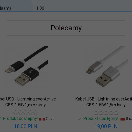
la (m)
1.00
tyki
Nie
Polecamy
bla (mm)
3.8
ość (Mb/s)
480
1m; biały
Nie
bel USB - Lightning everActive
Kabel USB - Lightning everAct
CBS-1.5IB 1,m czarny
CBS-1.5IW 1,5m biały
Produkt dostępny!
Produkt dostępny!
7 szt.
5 sz
18,
00
PLN
19,
00
PLN