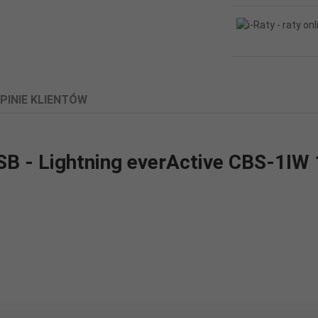
PINIE KLIENTÓW
SB - Lightning everActive CBS-1IW 
um Szybkie ładowanie Kabel wykonany z bardzo elastycznego i wytrz