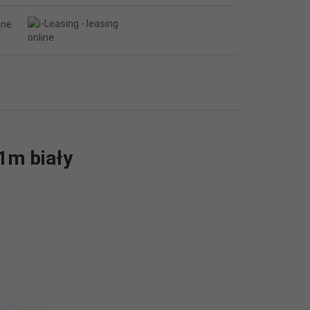
1m biały
ymałego silikonu