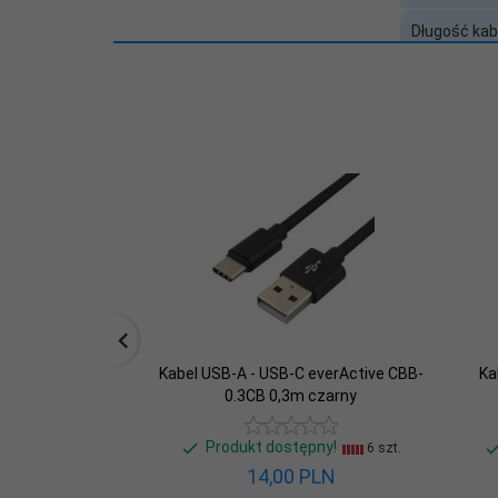
Długość kab
Pozłacane s
Średnica ka
Przepustow
Cechy
Baza SCIP
Kabel USB-A - USB-C everActive CBB-
Ka
0.3CB 0,3m czarny
Produkt dostępny!
6 szt.
14,
00
PLN