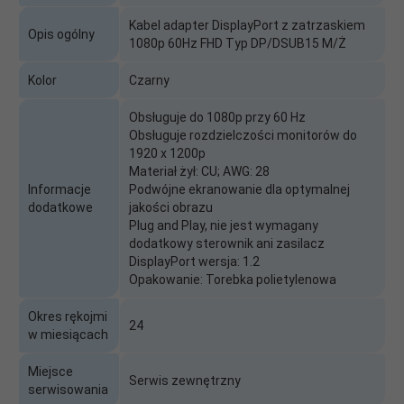
Kabel adapter DisplayPort z zatrzaskiem
Opis ogólny
1080p 60Hz FHD Typ DP/DSUB15 M/Ż
Kolor
Czarny
Obsługuje do 1080p przy 60 Hz
Obsługuje rozdzielczości monitorów do
1920 x 1200p
Materiał żył: CU; AWG: 28
Informacje
Podwójne ekranowanie dla optymalnej
dodatkowe
jakości obrazu
Plug and Play, nie jest wymagany
dodatkowy sterownik ani zasilacz
DisplayPort wersja: 1.2
Opakowanie: Torebka polietylenowa
Okres rękojmi
24
w miesiącach
Miejsce
Serwis zewnętrzny
serwisowania