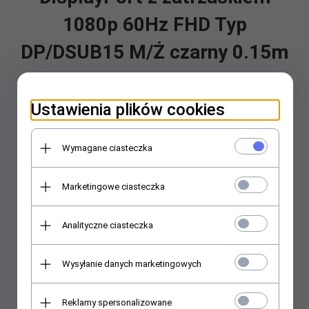
1080p 60Hz FHD Typ
DP/DSUB15 M/Ż czarny 0.15m
Symbol producenta: AK-340403-001-S
EAN/UPC:
4016032289289
Ustawienia plików cookies
Wymagane ciasteczka
Marketingowe ciasteczka
Analityczne ciasteczka
Wysyłanie danych marketingowych
Reklamy spersonalizowane