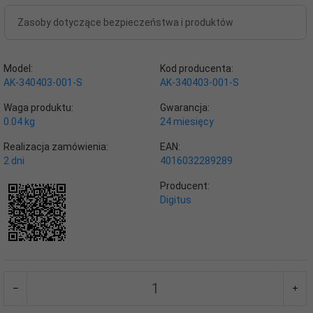
Zasoby dotyczące bezpieczeństwa i produktów
Model:
Kod producenta:
AK-340403-001-S
AK-340403-001-S
Waga produktu:
Gwarancja:
0.04
kg
24 miesięcy
Realizacja zamówienia:
EAN:
2 dni
4016032289289
Producent:
Digitus