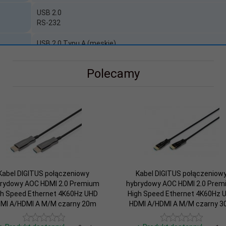
USB 2.0
RS-232
USB 2.0 Typu A (męskie)
D-Sub 9-pin (męskie)
Polecamy
nia
Adapter / Przejściówka
0.80
Nie
Nie
Kabel DIGITUS połączeniowy
Kabel DIGITUS połączeniow
rydowy AOC HDMI 2.0 Premium
hybrydowy AOC HDMI 2.0 Prem
gh Speed Ethernet 4K60Hz UHD
High Speed Ethernet 4K60Hz 
MI A/HDMI A M/M czarny 20m
HDMI A/HDMI A M/M czarny 