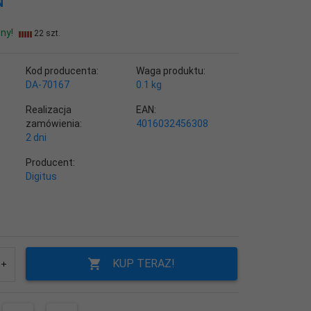
N
ny!
22 szt.
Kod producenta:
Waga produktu:
DA-70167
0.1
kg
Realizacja
EAN:
zamówienia:
4016032456308
2 dni
Producent:
Digitus
KUP TERAZ!