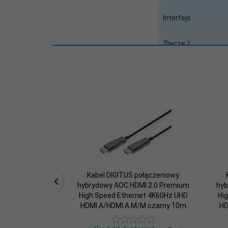
Interfejs
Złącze 1
Złącze 2
Typ kabla / urządze
Długość kabla (m)
Pozłacane styki
Baza SCIP
Kabel DIGITUS połączeniowy
hybrydowy AOC HDMI 2.0 Premium
hyb
High Speed Ethernet 4K60Hz UHD
Hi
HDMI A/HDMI A M/M czarny 10m
HD