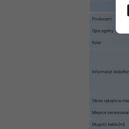
Producent
Opis ogólny
Kolor
Informacje dodatk
Okres rękojmi w mi
Miejsce serwisowan
Długość kabla [m]