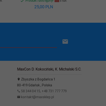
Produkt dostępny!
Produkt d
t.
5 szt.
25,
00
PLN
132,
MaxCon D. Kokociński, K. Michalski S.C.
Zbyszka z Bogdańca 1
80-419
Gdańsk
,
Polska
58 344 04 15, +48 731 777 779
kontakt@maxsklep.pl