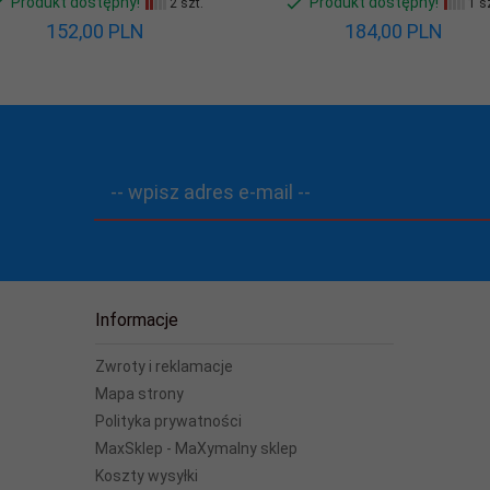
Produkt dostępny!
Produkt dostępny!
2 szt.
1 sz
152,
00
PLN
184,
00
PLN
-- wpisz adres e-mail --
Informacje
Zwroty i reklamacje
Mapa strony
Polityka prywatności
MaxSklep - MaXymalny sklep
Koszty wysyłki