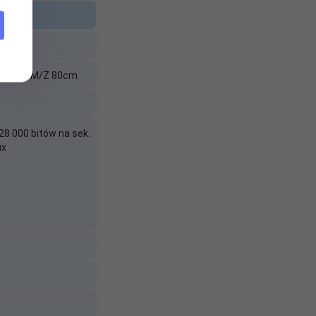
p USB A M/Ż 80cm
28 000 bitów na sek.
ux