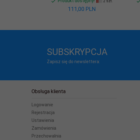
Produkt dostępny!
2 szt.
111,
00
PLN
SUBSKRYPCJA
Zapisz się do newslettera:
Obsługa klienta
Logowanie
Rejestracja
Ustawienia
Zamówienia
Przechowalnia