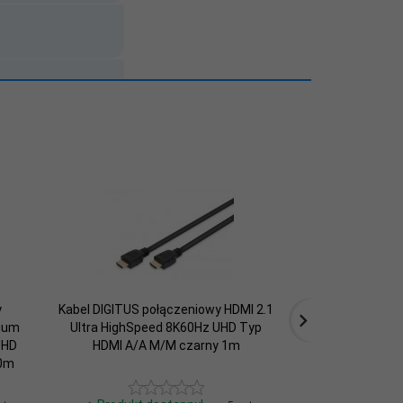
y
Kabel DIGITUS połączeniowy HDMI 2.1
Kabel DIGIT
ium
Ultra HighSpeed 8K60Hz UHD Typ
hybrydowy AOC
UHD
HDMI A/A M/M czarny 1m
High Speed Et
30m
HDMI A/HDMI 