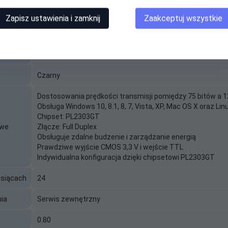
Specyfikacja
Zapisz ustawienia i zamknij
Zaakceptuj wszystkie
Digitus
Konwerter(Adapter) USB 2.0 do RS232 (DB9) z kablem Ty
Czarny
Dostosowania prędkości transmisji pomiędzy 75 bitów a 1
Obsługa Windows 10, 8.1, 8, 7, Vista, XP, Mac OS X oraz Lin
Chipset: PL2303GT
owe
Złącze: Full Duplex
Obsługuje zdalne budzenie i zarządzanie energią
Prawdziwe wyjście CMOS 3,3 V i wejście TTL
Indywidualna konfiguracja dzięki chipsetowi PL2303GT
esiącach
24
ia
Serwis zewnętrzny
0.80