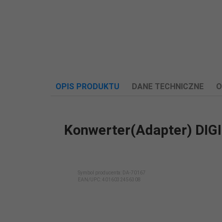
OPIS PRODUKTU
DANE TECHNICZNE
O
Konwerter(Adapter) DIG
Długość kabla
0.80
[m]:
Symbol producenta: DA-70167
EAN/UPC:
4016032456308
Interfejs:
USB 2.0 RS-232
Kolor:
Czarny